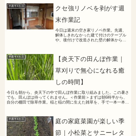
せてもらっている中、数ある諸先輩の動
半農半X生活
クセ強リノベを剥がす週
画を見るとスイッ...
末作業記
今日は週末の空き家リノベ作業。先週、
解体しきれなかった建て付けのテーブル
や、後付けで改造された壁の解体からス
タートしました。よくよく見ると、板を
くり抜いてガス管などの配管を無理やり
通しており、想像以上に厄介な構造。配
半農半X生活
【炎天下の田んぼ作業｜
管自体はガス漏れ防止のた...
草刈りで無心になれる癒
しの時間】
今日も朝から、炎天下の中で田んぼ作業に取り組みました。この暑さ
でも、田んぼは待ってくれません。＜作業前＞まずは朝6時半から、
自分の棚田で除草作業。稲と稲の間に生えた雑草を、手で一本一本取
り除く地道な作業を1時間半ほど続けました。その後、8時...
半農半X生活
庭の家庭菜園が楽しい季
節｜小松菜とサニーレタ