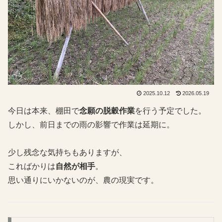
2025.10.12
2026.05.19
今日は本来、棚田で
念願の脱穀作業
を行う予定でした。
しかし、前日までの雨の影響で作業は延期に。
少し残念な気持ちもありますが、
こればかりは
自然が相手
。
思い通りにいかないのが、農の現実です。