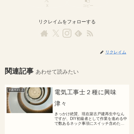
X
コピー
リクレイムをフォローする
リクレイム
関連記事
あわせて読みたい
半農半X生活
電気工事士２種に興味
津々
きっかけ絶賛、現在築古戸建再生中なん
ですが、DIY初級者として作業を進める中
で数あるネック事項にスイッチ含めた
「電気配線」の問題が眼前と立ちはだか
っていますYouTube動画を日々参考にさ