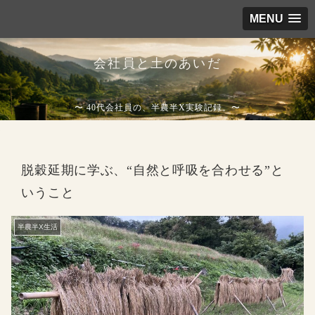
MENU
会社員と土のあいだ
〜 40代会社員の、半農半X実験記録。〜
脱穀延期に学ぶ、“自然と呼吸を合わせる”と
いうこと
半農半X生活