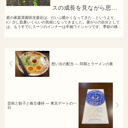
スの成長を見ながら思う
庭の家庭菜園状況最近は、だいぶ暖かくなってきた…というより、
こと
👉 少し肌暑いくらいの気候になってきました。暑がりの自分として
は、もうすでにスーツのインナーは半袖ワイシャツです。季節の移り
変わりを、服装でも感じる時期になりました。野菜たちも順調...
想い出の配当 — 同期とラーメンの夜
芸術と餃子と株主優待 — 東京デートの一
日