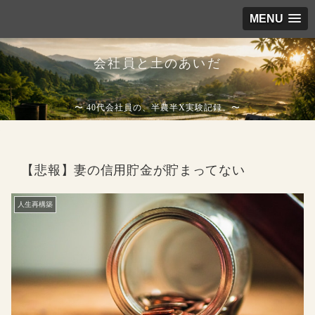
MENU
会社員と土のあいだ
〜 40代会社員の、半農半X実験記録。〜
【悲報】妻の信用貯金が貯まってない
人生再構築