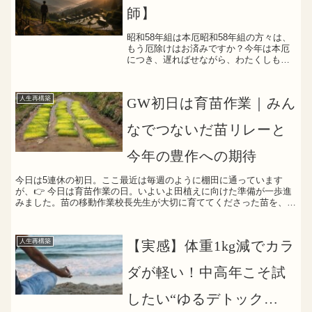
師】
昭和58年組は本厄昭和58年組の方々は、
もう厄除けはお済みですか？今年は本厄
につき、遅ればせながら、わたくしも本
日無事に厄除けして行ってきましたせっ
かくなので、しっかりと厄除けしてもら
うため、「関東三大師佐野厄除大師」へ
人生再構築
GW初日は育苗作業｜みん
せっかくなので、今回...
なでつないだ苗リレーと
今年の豊作への期待
今日は5連休の初日。ここ最近は毎週のように棚田に通っています
が、👉 今日は育苗作業の日。いよいよ田植えに向けた準備が一歩進
みました。苗の移動作業校長先生が大切に育ててくださった苗を、ハ
ウスから棚田へ移動。すでに代かきが終わっている田んぼに水...
人生再構築
【実感】体重1kg減でカラ
ダが軽い！中高年こそ試
したい“ゆるデトック