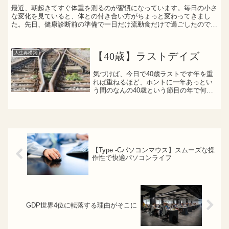
最近、朝起きてすぐ体重を測るのが習慣になっています。毎日の小さ
ス”習慣
な変化を見ていると、体との付き合い方がちょっと変わってきまし
た。先日、健康診断前の準備で一日だけ流動食だけで過ごしたのです
が、翌朝、体重がきっちり1kg減っていたんです。脂肪が落...
人生再構築
【40歳】ラストデイズ
気づけば、今日で40歳ラストです年を重
れば重ねるほど、ホントに一年あっとい
う間のなんの40歳という節目の年で何を
成した訳でもありませんが、1年間家族と
もども健康で過ごせたことは良かったか
なと当たり前の日常に感謝しつつも常日
頃、葛藤を抱えやす...
【Type -Cパソコンマウス】スムーズな操
作性で快適パソコンライフ
GDP世界4位に転落する理由がそこに