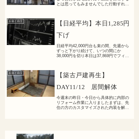
とは思ってもみませんでした行動すれば
何でもできるもんですね不動産売買を久
しぶりに経験しました10年前に自宅を購
入して以来でしょうか先週、事前に不動
お金と自立
【日経平均】本日1,285円
産屋さんに伺って重説の...
下げ
日経平均42,000円台も束の間、先週から
ずっと下がり続けて、いつの間にか
38,000円を切り本日は37,869円でフィニ
ッシュしましたね前回ブログで為替を話
題にした時よりも更に円高が進行し151円
台まで突入果たして今回の相場の下げが
お金と自立
【築古戸建再生】
一過性...
DAY11/12 居間解体
今週末の昨日・今日から具体的に内部の
リフォーム作業に入りましたまずは、先
住の方のカスタマイズされた内装を解体
を進めます今日の為にバールを購入しま
した(function(b,c,f,g,a,d,e)
{b.MoshimoAffiliateObj...