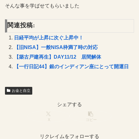
そんな事を学ばせてもらいました
関連投稿:
日経平均が上昇に次ぐ上昇中！
【旧NISA】一般NISA枠満了時の対応
【築古戸建再生】DAY11/12 居間解体
【一行日記44】銀のインディアン座にとって開運日
お金と自立
シェアする
X
コピー
リクレイムをフォローする