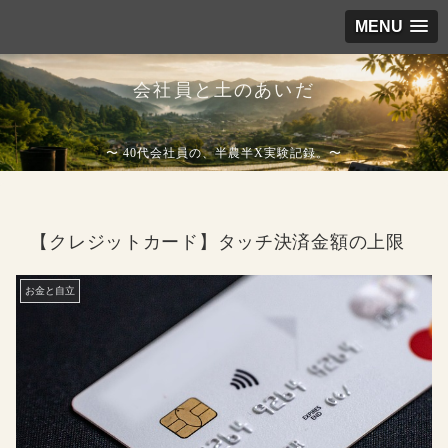
MENU
会社員と土のあいだ
〜 40代会社員の、半農半X実験記録。〜
【クレジットカード】タッチ決済金額の上限
お金と自立