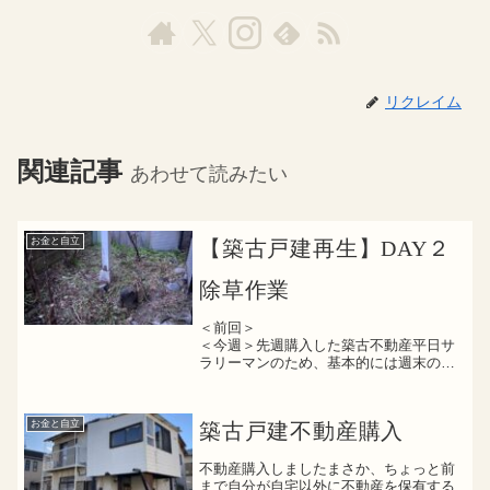
リクレイム
関連記事
あわせて読みたい
お金と自立
【築古戸建再生】DAY２
除草作業
＜前回＞
＜今週＞先週購入した築古不動産平日サ
ラリーマンのため、基本的には週末のみ
の作業ただ、今日から年末年始は長期休
暇に突入大幅に時間が確保できそうなの
で、家族サービス以外はどこまでできる
お金と自立
築古戸建不動産購入
か分かりませんが、再生作...
不動産購入しましたまさか、ちょっと前
まで自分が自宅以外に不動産を保有する