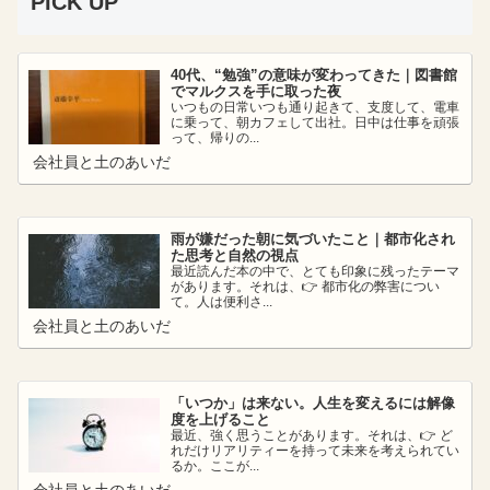
PICK UP
40代、“勉強”の意味が変わってきた｜図書館
でマルクスを手に取った夜
いつもの日常いつも通り起きて、支度して、電車
に乗って、朝カフェして出社。日中は仕事を頑張
って、帰りの...
会社員と土のあいだ
雨が嫌だった朝に気づいたこと｜都市化され
た思考と自然の視点
最近読んだ本の中で、とても印象に残ったテーマ
があります。それは、👉 都市化の弊害につい
て。人は便利さ...
会社員と土のあいだ
「いつか」は来ない。人生を変えるには解像
度を上げること
最近、強く思うことがあります。それは、👉 ど
れだけリアリティーを持って未来を考えられてい
るか。ここが...
会社員と土のあいだ