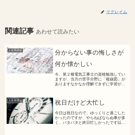
リクレイム
関連記事
あわせて読みたい
人生再構築
分からない事の悔しさが
何か懐かしい
今、第２種電気工事士の資格勉強してい
ますが、当方の苦手分野に「複線図」が
ありますなかなか理解できずに学習が停
滞中シンプルに分からない自分に腹立た
しさと悔しさを感じるのは思い起こせば
何年振りの感情かと不意に思いました何
人生再構築
祝日だけど大忙し
かに挑戦しているからこそ...
今日は祝日なので、ゆっくりと過ごした
かったのですが、やらねばならぬ事が多
く、バタバタと終日忙しかったです以
下、本日やったことです寝室ウォークイ
ンクローゼットの大掃除可燃物・不燃物