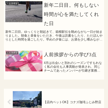
の清掃センターへの運搬GW後半戦の
人生再構築
新年二日目。何もしない
BBQ用の買い出し不用品の買...
時間が心を満たしてくれ
た日
新年二日目。ゆっくりと朝起きて、箱根駅伝を眺めながら一日が始ま
りました。朝食と昼食をいただき、午後は読書をしたり、ただぼんや
りとした時間を過ごしたり。早めの夕食には、お酒を少し嗜みなが
ら、義実家でゆったりとした時間を過ごさせてもらっています...
人生再構築
人前挨拶からの学び3点
4月は出会いと別れのシーズンですもれな
く私の会社も人事異動が発表され、同じ
チームであったメンバーが引継ぎ業務も
終え本日最後だったため、私が一緒に仕
事をした期間が長かったこともあり、プ
レゼントを渡す係を命じられました私が
所属する部は50名前後...
【店内ペットOK】コナズ珈琲ふじみ野店