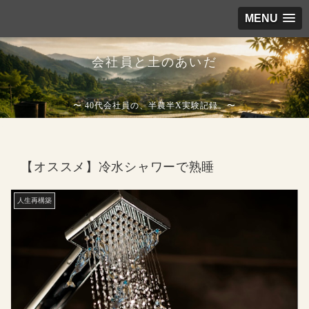
MENU
会社員と土のあいだ
〜 40代会社員の、半農半X実験記録。〜
【オススメ】冷水シャワーで熟睡
人生再構築