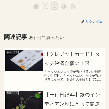
リクレイム
関連記事
あわせて読みたい
お金と自立
【クレジットカード】タ
ッチ決済金額の上限
キャッシュレス決済が当たり前のご時世
今のご時世、キャッシュレス決済が当た
り前になって、お会計の手段としては、
PAY系決済かクレジットカードで支払い
する人が大多数かと思いますかくゆう私
も、完全にキャッシュレス決済派ですタ
お金と自立
【一行日記44】銀のイン
ッチ決済額上限問題そん...
ディアン座にとって開運