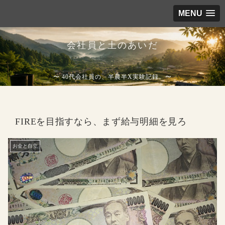
MENU
会社員と土のあいだ
〜 40代会社員の、半農半X実験記録。〜
FIREを目指すなら、まず給与明細を見ろ
お金と自立