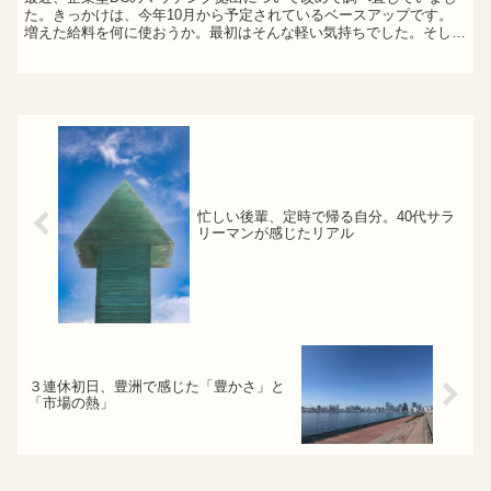
た。きっかけは、今年10月から予定されているベースアップです。
増えた給料を何に使おうか。最初はそんな軽い気持ちでした。そして
今回、私はマッチング拠出を毎月約28,000円、年間で...
忙しい後輩、定時で帰る自分。40代サラ
リーマンが感じたリアル
３連休初日、豊洲で感じた「豊かさ」と
「市場の熱」