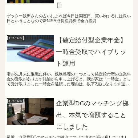
日
ゲッター飯田さんの占いによれば今日は開運日、買い物するには良い
日ということなので新NISA成長投資枠で全力投資
お金と自立
【確定給付型企業年金】
一時金受取でハイブリッ
ト運用
妻が先月末に退職に伴い、残務整理の一つとして確定給付型の企業年
金の受取があります結論から申し上げると、我が家は「一時金」とし
て受け取りました一時金を選択した理由は、以下2点になります退職
所得で税制面に有利であること（※退職所得控除で満額支給...
お金と自立
企業型DCのマッチング拠
出、本気で増額すること
にしました
最近、企業型DCのマッチング拠出について改めて調べ直していまし