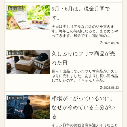
5月・6月は、税金月間で
お金と自立
す。
今日は少しリアルなお金の話を書きま
す。毎年この時期になると、まとめてや
ってきます。税金です。我が家の...
2026.06.25
久しぶりにフリマ商品が売
お金と自立
れた日
長らく出品していたフリマ商品が、久し
ぶりに売れました。あまりに長い間出品
していたので、「ちゃんと商品...
2026.06.23
相場が上がっているのに、
お金と自立
なぜか冷めている自分がい
る
イラン戦争の終戦合意を迎えそうなこと