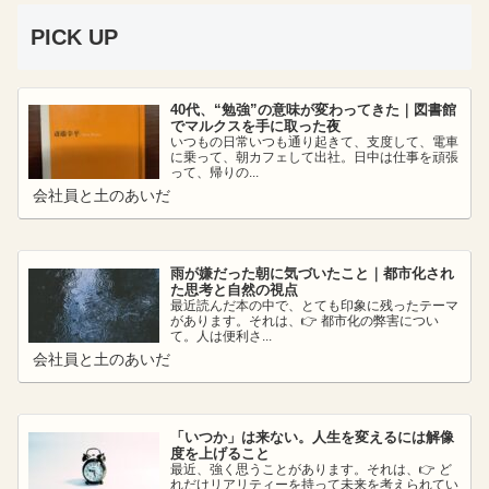
PICK UP
40代、“勉強”の意味が変わってきた｜図書館
でマルクスを手に取った夜
いつもの日常いつも通り起きて、支度して、電車
に乗って、朝カフェして出社。日中は仕事を頑張
って、帰りの...
会社員と土のあいだ
雨が嫌だった朝に気づいたこと｜都市化され
た思考と自然の視点
最近読んだ本の中で、とても印象に残ったテーマ
があります。それは、👉 都市化の弊害につい
て。人は便利さ...
会社員と土のあいだ
「いつか」は来ない。人生を変えるには解像
度を上げること
最近、強く思うことがあります。それは、👉 ど
れだけリアリティーを持って未来を考えられてい