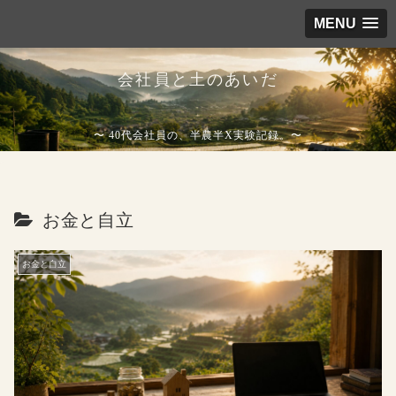
MENU
会社員と土のあいだ
〜 40代会社員の、半農半X実験記録。〜
お金と自立
お金と自立