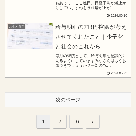
もあって、ここ連日、日経平均が爆上が
りしていますねもう相場が上が...
2026.06.16
給与明細の713円控除が考え
お金と自立
させてくれたこと｜少子化
と社会のこれから
毎月の習慣として、給与明細を意識的に
見るようにしていますみなさんはもうお
気づきでしょうか？一部のYo...
2026.05.29
次のページ
次
1
2
16
へ