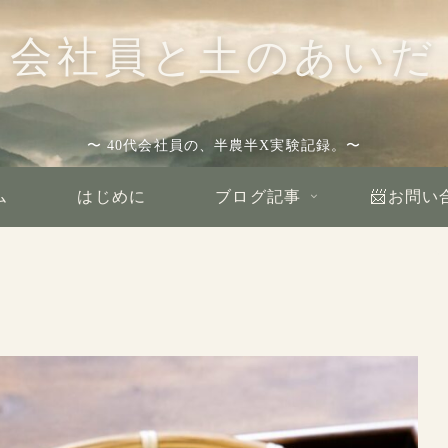
会社員と土のあいだ
〜 40代会社員の、半農半X実験記録。〜
ム
はじめに
ブログ記事
📨お問い