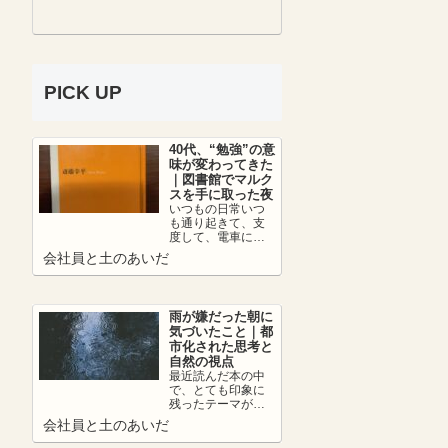
PICK UP
40代、“勉強”の意
味が変わってきた
｜図書館でマルク
スを手に取った夜
いつもの日常いつ
も通り起きて、支
度して、電車に乗
って、朝カフェし
会社員と土のあいだ
て出社。日中は仕
事を頑張って、帰
りの...
雨が嫌だった朝に
気づいたこと｜都
市化された思考と
自然の視点
最近読んだ本の中
で、とても印象に
残ったテーマがあ
ります。それは、
会社員と土のあいだ
👉 都市化の弊害に
ついて。人は便利