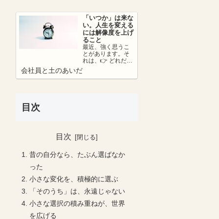
さ...
「いつか」は来な
い。人生を変える
には解像度を上げ
ること
最近、強く思うこ
とがあります。そ
れは、👉 どれだけ
リアリティーを持
会社員と土のあいだ
って未来を考えら
れているか。ここ
が...
目次
目次
昔の自分なら、たぶん選ばなか
った
小さな変化を、積極的に選ぶ
「そのうち」は、永遠じゃない
小さな選択の積み重ねが、世界
を広げる