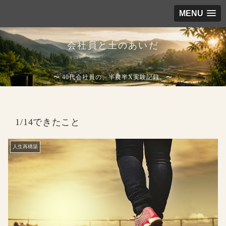
MENU
会社員と土のあいだ
〜 40代会社員の、半農半X実験記録。〜
1/14できたこと
人生再構築