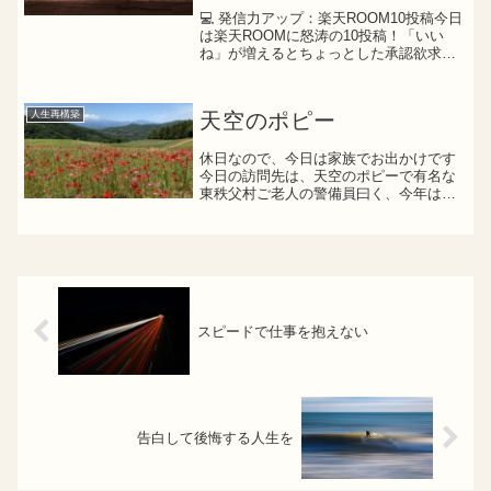
💻 発信力アップ：楽天ROOM10投稿今日
は楽天ROOMに怒涛の10投稿！「いい
ね」が増えるとちょっとした承認欲求が
満たされてクセになる…😂でも実はこ
れ、未来の副収入につながる大事な種ま
き。📸 インスタ研究＆ジャンル設計イン
人生再構築
天空のポピー
スタの勉強もしっ...
休日なので、今日は家族でお出かけです
今日の訪問先は、天空のポピーで有名な
東秩父村ご老人の警備員曰く、今年は例
年に比べて花づけが悪いようでした理由
は、シカが食い荒らしたとか何とか農作
物以外に、こういった観光名所にも野生
獣の影響があるんだなぁと...
スピードで仕事を抱えない
告白して後悔する人生を