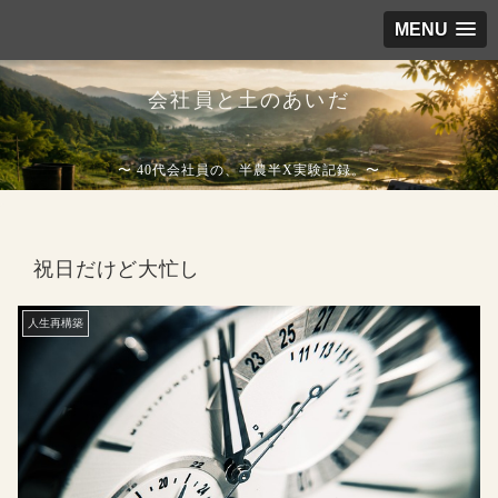
MENU
会社員と土のあいだ
〜 40代会社員の、半農半X実験記録。〜
祝日だけど大忙し
人生再構築