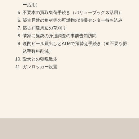
ー活用）
不要本の買取集荷手続き（バリューブックス活用）
築古戸建の角材等の可燃物の清掃センター持ち込み
築古戸建周辺の草刈り
隣家に猟銃の身辺調査の事前告知訪問
晩酌ビール買出しとATMで預替え手続き（※不要な振
込手数料削減）
愛犬との朝晩散歩
ガンロッカー設置