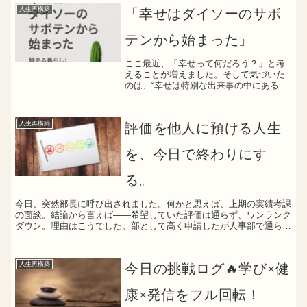
人生再構築
「幸せはダイソーのサボ
テンから始まった」
ここ最近、「幸せって何だろう？」と考
えることが増えました。そして気づいた
のは、“幸せは特別な出来事の中にあるん
じゃなくて、毎日の生活環境を心地よく
整えること”そのものだということでし
た。🏡 家の中に「緑」と「遊び」が足り
人生再構築
評価を他人に預ける人生
ないそんな気づきから...
を、今日で終わりにす
る。
今日、突然部長に呼び出されました。何かと思えば、上期の実績考課
の面談。結論から言えば――希望していた評価は通らず、ワンランク
ダウン。理由はこうでした。部として高く申請したが人事部で通らな
かった予算との兼ね合い若手厚遇への配慮相対評価の都合上...
人生再構築
今日の挑戦ログ🔥学び×健
康×発信をフル回転！