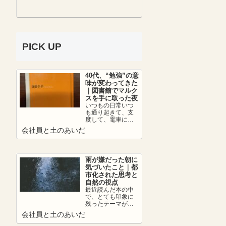
PICK UP
40代、“勉強”の意
味が変わってきた
｜図書館でマルク
スを手に取った夜
いつもの日常いつ
も通り起きて、支
度して、電車に乗
って、朝カフェし
会社員と土のあいだ
て出社。日中は仕
事を頑張って、帰
りの...
雨が嫌だった朝に
気づいたこと｜都
市化された思考と
自然の視点
最近読んだ本の中
で、とても印象に
残ったテーマがあ
ります。それは、
会社員と土のあいだ
👉 都市化の弊害に
ついて。人は便利