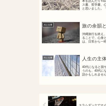
本を読んだりYo
ス書、哲学書、
と思いました。
ろ...
旅の余韻
AIと仕事
沖縄旅行を終え、
ることで、心身
は、日常から一
間のギ...
人生の主
AIと仕事
40代になると
うのも、40代
語かもしれませ
い...
スラムダンクでマ