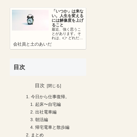
さ...
「いつか」は来な
い。人生を変える
には解像度を上げ
ること
最近、強く思うこ
とがあります。そ
れは、👉 どれだけ
リアリティーを持
会社員と土のあいだ
って未来を考えら
れているか。ここ
が...
目次
目次
今日から仕事復帰。
起床〜自宅編
出社電車編
朝活編
帰宅電車と散歩編
まとめ