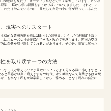
uTube動画を見たり、オーディブルなどで日々学習しています。ビジネ
心理学──耳から学ぶ習慣もすっかり板についてきました。けれど、ふ
「これだけ学んでいるのに、果たして自分の中に何が残っているんだ
と、現実へのリスタート
本格的な業務再開を前に1日だけの調整日。こうした“緩衝日”を設け
ともにスムーズな社会復帰ができると改めて実感します。南国の空気
時的に自分を切り離してくれる力があります。その分、現実に戻った瞬
体性を取り戻す一つの方法
脱サラする人が増えるワケが最近ヒシヒシとよく分かる様に感じますとい
になると葛藤が確実に増えます今の時代、永久就職なんて言葉はもはや死
んが、もれなく私も大学卒業してから、辞めることなく現在の会社に添
インドセット