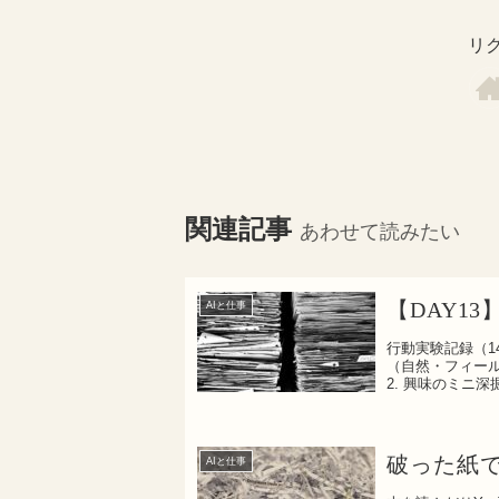
リ
関連記事
あわせて読みたい
【DAY13
AIと仕事
行動実験記録（1
（自然・フィール
2. 興味のミニ深
破った紙で
AIと仕事