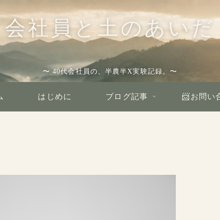
会社員と土のあいだ
〜 40代会社員の、半農半X実験記録。〜
ム
はじめに
ブログ記事
📨お問い