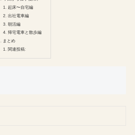
起床〜自宅編
出社電車編
朝活編
帰宅電車と散歩編
まとめ
関連投稿: