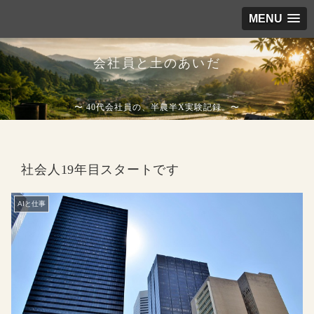
MENU
会社員と土のあいだ
〜 40代会社員の、半農半X実験記録。〜
社会人19年目スタートです
AIと仕事