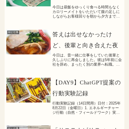
今日は昼飯をゆっくり食べる時間もなく
カロリーメイトをいただいて腹の足しに
しながらお客様回りを朝から夕方まで行
ってきましたひとまわり昔の自分は毎日
こういった生活だったなぁと思い出しな
がら、今日は訪問しておりました一方
AIと仕事
答えは出せなかったけ
で、当然サラリーをもらって...
ど、後輩と向き合えた夜
今日は、昔一緒に仕事をしていた後輩と
久しぶりに再会しました。彼は5年前に会
社を辞め、まったく別の業界へ転職。今
回の再会は、後輩からの突然のLINEがき
っかけでした。「今の仕事について、前
にいた業界の人から見てどう思うか、率
AIと仕事
【DAY9】ChatGPT提案の
直な意見を聞きたい...
行動実験記録
行動実験記録（14日間用）日付：2025年
8月22日（金曜日）1. エネルギーチャー
ジ行動（自然・フィールドワーク）実施
内容：・昼寝30分・昼寝からのコーヒー
満足度（10点満点）：9点2. 興味のミニ
深掘り（AI × 興味分野）今日学んだこ...
AIと仕事