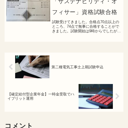
「サステナビリティ・オ
フィサー」資格試験合格
試験受けてきました。合格点70点以上の
ところ、74点で無事に合格することがで
きました。試験開始は9時からでしたが、
2時間半前に試験会場近くのカフェに入
り、ギリギリまで勉強していました。勉
強期間は約2週間です。合格した私が実際
に使った教材結論...
第二種電気工事士上期試験申込
【確定給付型企業年金】一時金受取でハ
イブリット運用
コメント