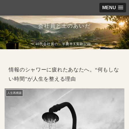
MENU
会社員と土のあいだ
〜 40代会社員の、半農半X実験記録。〜
情報のシャワーに疲れたあなたへ。“何もしな
い時間”が人生を整える理由
人生再構築