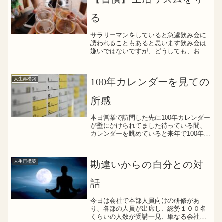
る
サラリーマンをしていると急遽飲み会に
誘われることもあると思います飲み会は
嫌いではないですが、どうしても、お
金・時間・健康の３つを奪われてしまい
ます可愛がっていた後輩から２次会も誘
われましたが、２次会行くと何時に帰れ
人生再構築
100年カレンダーを見ての
るか不透明になるのと、何よ...
所感
本日営業で訪問した先に100年カレンダー
が壁にかけられてました待っている間、
カレンダーを眺めていると来年で100年カ
レンダーの4分の１が終わることに改めて
可視化されました四半世紀前の自分は何
をしていただろうと、ふと思いを馳せま
人生再構築
勘違いからの自分との対
した恋愛もそっ...
話
今日は会社で本部人員向けの研修があ
り、各部の人員が出席し、総勢１００名
くらいの人数が受講一見、単なる会社で