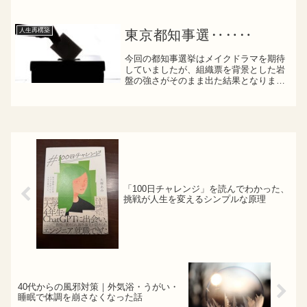
よくある研修の風景なんですが、その中
にいる自分だったり、何となく周りに馴
染めない自分がいることに違和感を感じ
人生再構築
東京都知事選‥‥‥
ましたなんとなくの帰属意識...
今回の都知事選挙はメイクドラマを期待
していましたが、組織票を背景とした岩
盤の強さがそのまま出た結果となりまし
た。年齢を重ねれば重ねるほど、人はコ
ンフォートゾーンを出るには勇気が入り
ます覚悟が入りますでも、それでしか進
化することは出来ないずっ...
「100日チャレンジ」を読んでわかった、
挑戦が人生を変えるシンプルな原理
40代からの風邪対策｜外気浴・うがい・
睡眠で体調を崩さなくなった話