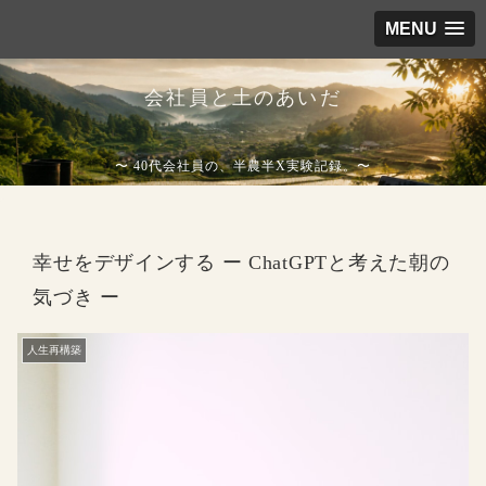
MENU
会社員と土のあいだ
〜 40代会社員の、半農半X実験記録。〜
幸せをデザインする ー ChatGPTと考えた朝の
気づき ー
人生再構築