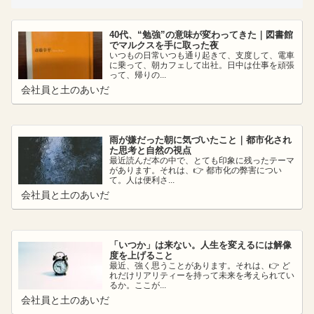
40代、“勉強”の意味が変わってきた｜図書館
でマルクスを手に取った夜
いつもの日常いつも通り起きて、支度して、電車
に乗って、朝カフェして出社。日中は仕事を頑張
って、帰りの...
会社員と土のあいだ
雨が嫌だった朝に気づいたこと｜都市化され
た思考と自然の視点
最近読んだ本の中で、とても印象に残ったテーマ
があります。それは、👉 都市化の弊害につい
て。人は便利さ...
会社員と土のあいだ
「いつか」は来ない。人生を変えるには解像
度を上げること
最近、強く思うことがあります。それは、👉 ど
れだけリアリティーを持って未来を考えられてい
るか。ここが...
会社員と土のあいだ