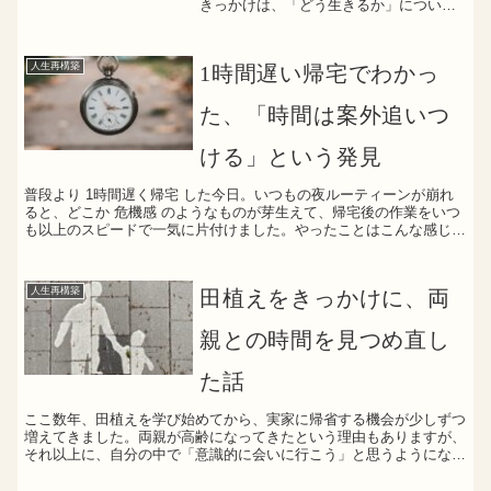
きっかけは、「どう生きるか」につい
て、少し立ち止まって考えてみたかった
から。それ以来、スマホでの“ながら見”を
やめて、食事を丁寧に味わったり、所作
人生再構築
1時間遅い帰宅でわかっ
をゆっくりと行うことを...
た、「時間は案外追いつ
ける」という発見
普段より 1時間遅く帰宅 した今日。いつもの夜ルーティーンが崩れ
ると、どこか 危機感 のようなものが芽生えて、帰宅後の作業をいつ
も以上のスピードで一気に片付けました。やったことはこんな感じ👇
📝帰宅してからの “一気にこなしたリスト”明日の弁...
人生再構築
田植えをきっかけに、両
親との時間を見つめ直し
た話
ここ数年、田植えを学び始めてから、実家に帰省する機会が少しずつ
増えてきました。両親が高齢になってきたという理由もありますが、
それ以上に、自分の中で「意識的に会いに行こう」と思うようになっ
たのが大きい気がします。幼い頃の記憶にある、元気だった...