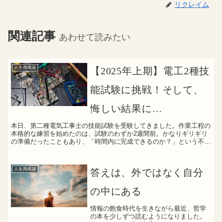
リクレイム
関連記事
あわせて読みたい
人生再構築
【2025年上期】電工2種技
能試験に挑戦！そして、
悔しい結果に…
本日、第二種電気工事士の技能試験を受験してきました。作業工程の
本格的な練習を始めたのは、試験のわずか2週間前。かなりギリギリ
の準備だったこともあり、「時間内に完成できるのか？」という不安
を抱えたまま試験当日を迎えました。結果的に、何とか作品...
人生再構築
答えは、外ではなく自分
の中にある
情報の飽食時代を生きながら最近、哲学
の本を少しずつ読むようになりました。