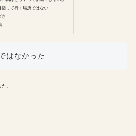
目指して行く場所ではない
づき
稿:
ではなかった
った。
。