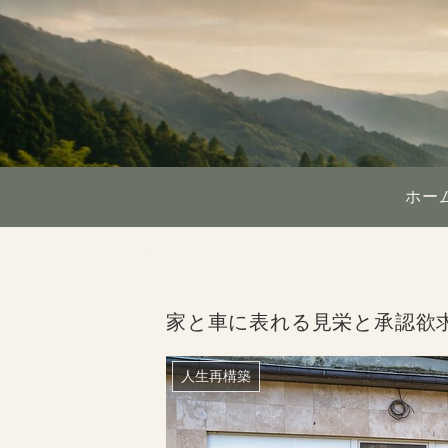
ホー
家と車に表れる見栄と承認欲
人生再構築