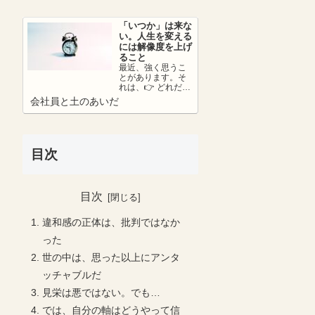
さ...
「いつか」は来な
い。人生を変える
には解像度を上げ
ること
最近、強く思うこ
とがあります。そ
れは、👉 どれだけ
リアリティーを持
会社員と土のあいだ
って未来を考えら
れているか。ここ
が...
目次
目次
違和感の正体は、批判ではなか
った
世の中は、思った以上にアンタ
ッチャブルだ
見栄は悪ではない。でも…
では、自分の軸はどうやって信