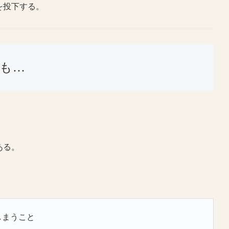
を投下する。
も…
ある。
しまうこと