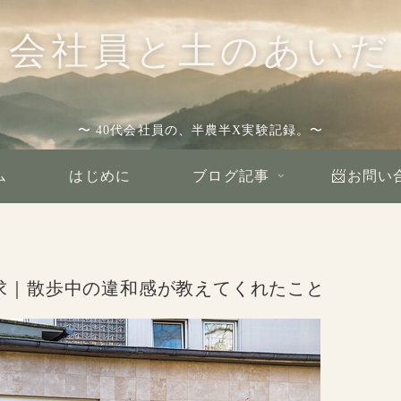
会社員と土のあいだ
〜 40代会社員の、半農半X実験記録。〜
ム
はじめに
ブログ記事
📨お問い
求｜散歩中の違和感が教えてくれたこと