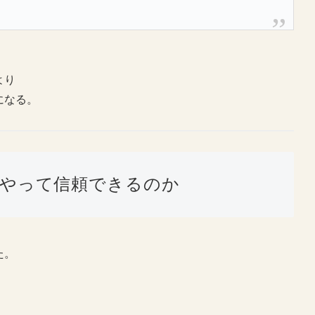
より
になる。
やって信頼できるのか
た。