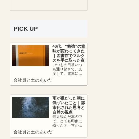
PICK UP
40代、“勉強”の意
味が変わってきた
｜図書館でマルク
スを手に取った夜
いつもの日常いつ
も通り起きて、支
度して、電車に乗
って、朝カフェし
会社員と土のあいだ
て出社。日中は仕
事を頑張って、帰
りの...
雨が嫌だった朝に
気づいたこと｜都
市化された思考と
自然の視点
最近読んだ本の中
で、とても印象に
残ったテーマがあ
ります。それは、
会社員と土のあいだ
👉 都市化の弊害に
ついて。人は便利