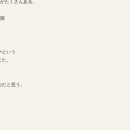
のがたくさんある。
低限
か
という
じた。
のだと思う。