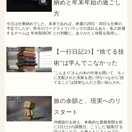
納めと年末年始の過ごし
方
今日は仕事納めでした。本来であれば、来週の29日・30日も仕事の
予定でしたが、昨今のワークライフバランスの流れもあり、私の所属
するチームは 年休取得OK との判断に。ありがたく休暇を取得し、
明日から9連休 となりました。一年、ちゃんとやり切...
AIと仕事
【一行日記23】”捨てる技
術”は学んでこなかった
”こんまり”さんの本の中身を聞いて、モノ
に支配された実家を思い浮かべながら”捨
てること”は技術なんだと思い知らされた
(function(b,c,f,g,a,d,e)
{b.MoshimoAffiliateObject=a;b=b||funct...
AIと仕事
旅の余韻と、現実へのリ
スタート
沖縄旅行を終え、本格的な業務再開を前
に1日だけの調整日。こうした“緩衝日”を
設けることで、心身ともにスムーズな社