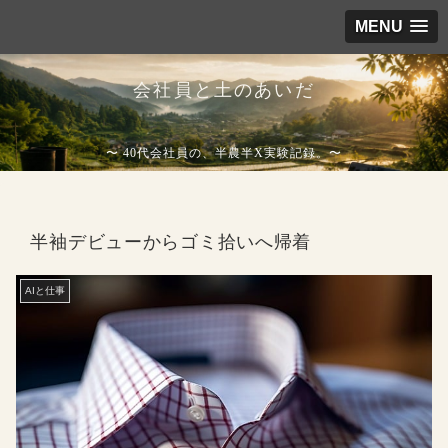
MENU
会社員と土のあいだ
〜 40代会社員の、半農半X実験記録。〜
半袖デビューからゴミ拾いへ帰着
AIと仕事