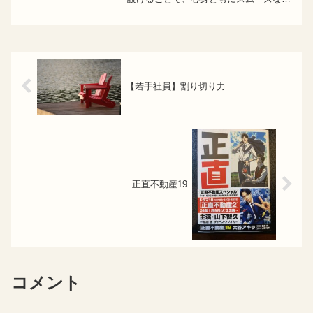
会復帰ができると改めて実感します。南
国の空気は、日常から一時的に自分を切
り離してくれる力があります。その分、
現実に戻った瞬間のギ...
【若手社員】割り切り力
正直不動産19
コメント