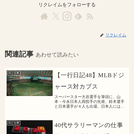
リクレイムをフォローする
リクレイム
関連記事
あわせて読みたい
AIと仕事
【一行日記48】MLBドジ
ャース対カブス
スーパースター大谷選手を筆頭に、山
本・今永日本人両投手の先発、鈴木選手
と日本選手が４人も出場、日本人には堪
らないMLB開幕戦、毎年お願いしたい
（笑）
AIと仕事
40代サラリーマンの仕事