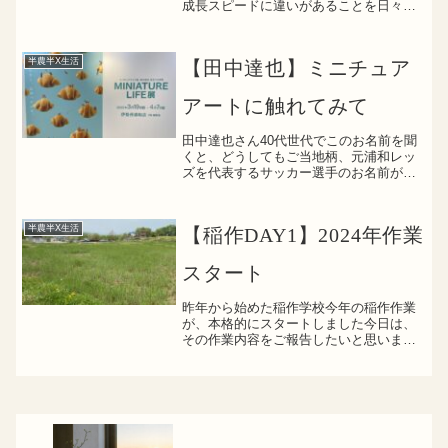
成長スピードに違いがあることを日々実
感”人生楽しんだもん勝ち”
半農半X生活
【田中達也】ミニチュア
アートに触れてみて
田中達也さん40代世代でこのお名前を聞
くと、どうしてもご当地柄、元浦和レッ
ズを代表するサッカー選手のお名前が思
い出されますただ、今回はそのサッカー
選手の田中達也さんではなく、ミニチュ
ア世界を彩るアーティストの「田中達
半農半X生活
【稲作DAY1】2024年作業
也」さんの作品展に初めて...
スタート
昨年から始めた稲作学校今年の稲作作業
が、本格的にスタートしました今日は、
その作業内容をご報告したいと思います
用水路補修作業 稲作作業というと、田
植えや田んぼの耕作を思い浮かべると思
います私も昨年始める前は、そう思って
いました田んぼで一番の生...