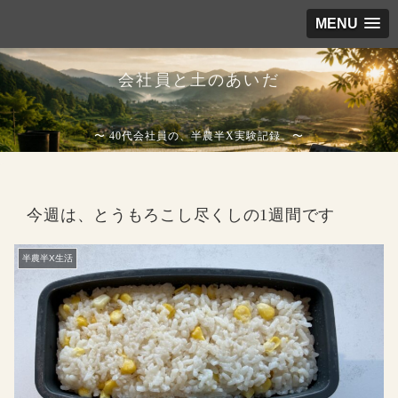
MENU
会社員と土のあいだ
〜 40代会社員の、半農半X実験記録。〜
今週は、とうもろこし尽くしの1週間です
半農半X生活