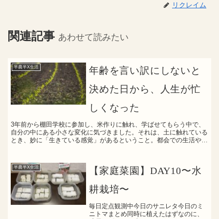
リクレイム
関連記事
あわせて読みたい
半農半X生活
年齢を言い訳にしないと
決めた日から、人生が忙
しくなった
3年前から棚田学校に参加し、米作りに触れ、学ばせてもらう中で、
自分の中にある小さな変化に気づきました。それは、土に触れている
とき、妙に「生きている感覚」があるということ。都会での生活や仕
事に不満があるわけではないし、日々それなりに忙しく、充...
半農半X生活
【家庭菜園】DAY10〜水
耕栽培〜
毎日定点観測中今日のサニレタ今日のミ
ニトマまとめ同時に植えたはずなのに、