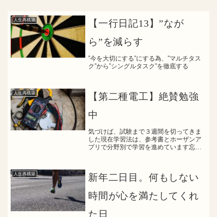
人生再構築
【一行日記13】”なが
ら”を減らす
”今を大切にする”にする為、”マルチタス
ク”から”シングルタスク”を徹底する
人生再構築
【第二種電工】絶賛勉強
中
気づけば、試験まで３週間を切ってきま
した現在学習法は、参考書とホーザンア
プリで分野別で学習を進めています忘れ
ては覚えて忘れては覚えての繰り返し
と、慣れない分野のため取っ付きづらい
分野もありながら、毎日コツコツと学習
人生再構築
新年二日目。何もしない
を進めていますまだまだ追い...
時間が心を満たしてくれ
た日