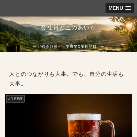
MENU
会社員と土のあいだ
〜 40代会社員の、半農半X実験記録。〜
人とのつながりも大事。でも、自分の生活も
大事。
人生再構築