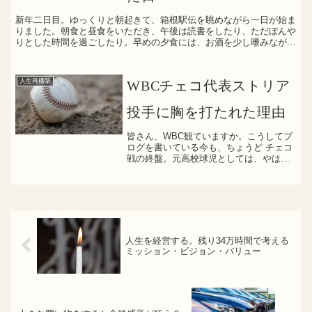
新年二日目。ゆっくりと朝起きて、箱根駅伝を眺めながら一日が始ま
りました。朝食と昼食をいただき、午後は読書をしたり、ただぼんや
りとした時間を過ごしたり。早めの夕食には、お酒を少し嗜みなが
ら、義実家でゆったりとした時間を過ごさせてもらっています...
人生再構築
WBCチェコ代表ストリア
投手に胸を打たれた理由
皆さん、WBC観ていますか。こうしてブ
ログを書いている今も、ちょうど チェコ
戦の終盤。元高校球児としては、やはり
見ないわけにはいきません。これまでの
３試合は大谷翔平選手を筆頭に、メジャ
ー組の圧巻のプレー。日本代表の強さと
レベルの高さを改めて...
人生を経営する。残り34万時間で考える
ミッション・ビジョン・バリュー