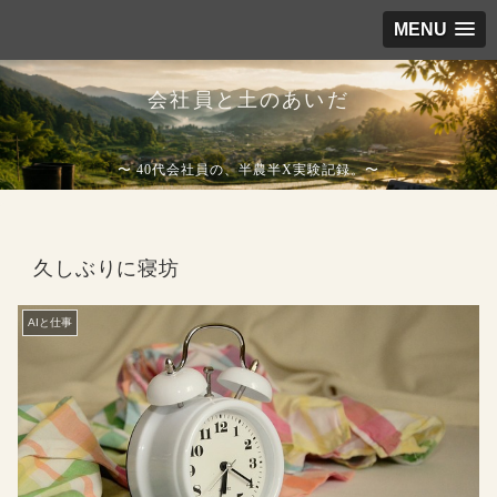
MENU
会社員と土のあいだ
〜 40代会社員の、半農半X実験記録。〜
久しぶりに寝坊
AIと仕事