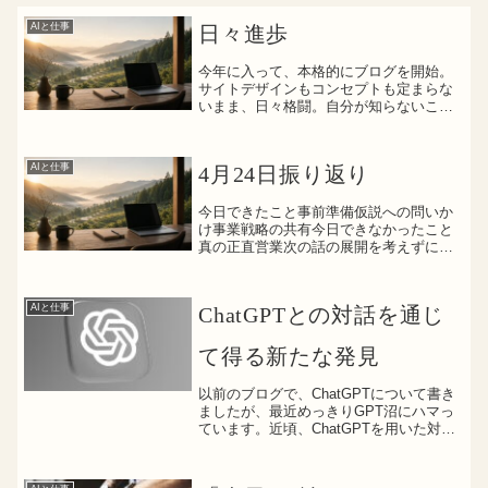
AIと仕事
日々進歩
今年に入って、本格的にブログを開始。
サイトデザインもコンセプトも定まらな
いまま、日々格闘。自分が知らないこと
を思えること、出来ないことが出来るよ
うになること、楽しみつつ、ブログを見
てくれた方に何か一つでも伝わるものを
AIと仕事
4月24日振り返り
書いていけたら、これ幸い...
今日できたこと事前準備仮説への問いか
け事業戦略の共有今日できなかったこと
真の正直営業次の話の展開を考えずに、
相手の話に傾聴すること営業人員の行
動・所作への是正進言まとめついつい話
しがちな自分の営業スタイルを変える意
AIと仕事
ChatGPTとの対話を通じ
味でも、相手の話を聞き傾聴...
て得る新たな発見
以前のブログで、ChatGPTについて書き
ましたが、最近めっきりGPT沼にハマっ
ています。近頃、ChatGPTを用いた対
話、いわゆる「壁打ち」が非常に興味深
く感じられています。単なる思考の整理
ツールとしてだけでなく、業務の様々な