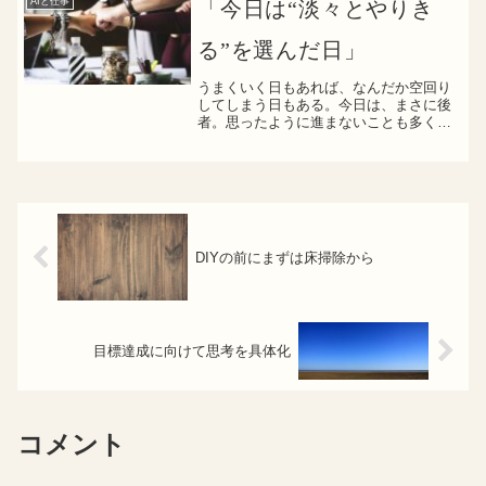
AIと仕事
「今日は“淡々とやりき
局面での活用...
る”を選んだ日」
うまくいく日もあれば、なんだか空回り
してしまう日もある。今日は、まさに後
者。思ったように進まないことも多く
て、正直、ちょっとだけ気持ちが沈ん
だ。それでも、「今、自分にできるこ
と」にだけ集中してみた。目の前の仕
事、ひとつずつ。深呼吸して、淡々...
DIYの前にまずは床掃除から
目標達成に向けて思考を具体化
コメント