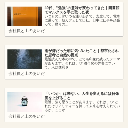
40代、“勉強”の意味が変わってきた｜図書館
でマルクスを手に取った夜
いつもの日常いつも通り起きて、支度して、電車
に乗って、朝カフェして出社。日中は仕事を頑張
って、帰りの...
会社員と土のあいだ
雨が嫌だった朝に気づいたこと｜都市化され
た思考と自然の視点
最近読んだ本の中で、とても印象に残ったテーマ
があります。それは、👉 都市化の弊害につい
て。人は便利さ...
会社員と土のあいだ
「いつか」は来ない。人生を変えるには解像
度を上げること
最近、強く思うことがあります。それは、👉 ど
れだけリアリティーを持って未来を考えられてい
るか。ここが...
会社員と土のあいだ