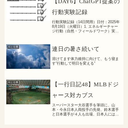
【DAY6】ChatGPT提案の
り、アフィリ...
行動実験記録
行動実験記録（14日間用）日付：2025年
8月19日（火曜日）1. エネルギーチャー
ジ行動（自然・フィールドワーク）実施
内容：・暗転浴槽でのタオルで目の温活
しながら入浴・白湯満足度（10点満
点）：10点2. 興味のミニ深掘り（AI × 興
AIと仕事
連日の暑さ続いて
味...
溶けてます体力維持に向けて、もう寝ま
す”行動して明日を変える”
AIと仕事
【一行日記48】MLBドジ
ャース対カブス
スーパースター大谷選手を筆頭に、山
本・今永日本人両投手の先発、鈴木選手
と日本選手が４人も出場、日本人には堪
らないMLB開幕戦、毎年お願いしたい
（笑）