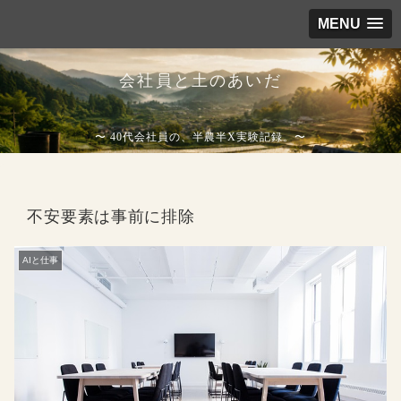
MENU
会社員と土のあいだ
〜 40代会社員の、半農半X実験記録。〜
不安要素は事前に排除
AIと仕事