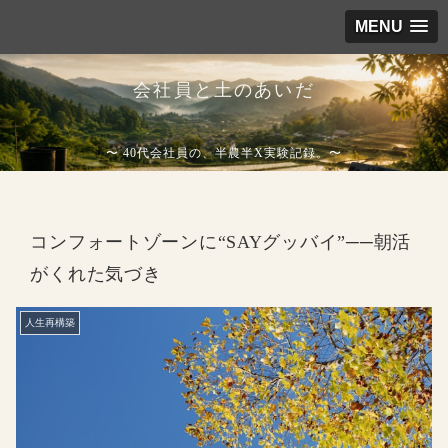
MENU
会社員と土のあいだ
〜 40代会社員の、半農半X実験記録。〜
コンフォートゾーンに“SAYグッバイ”──朝活
がくれた気づき
人生再構築