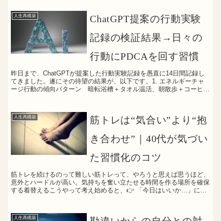
何がきっかけか忘れましたがゲッターズ
飯田さんの五星三心占いの本を購入。本
人生再構築
ChatGPT提案の行動実験
によると、６つのタイプが...
記録の検証結果→日々の
行動にPDCAを回す習慣
昨日まで、ChatGPTが提案した行動実験記録を愚直に14日間記録し
てきました。遂にその待望の結果が、以下です。1. エネルギーチャ
ージ行動の傾向パターン 暗転浴槽＋タオル温活、朝散歩＋コーヒ
ー、インフィニティチェアでの整い、昼寝＋コーヒー...
人生再構築
筋トレは“気合い”より“抱
き合わせ”｜40代が気づい
た習慣化のコツ
筋トレを続けるのって難しい筋トレって、やろうと思えば思うほど、
意外とハードルが高い。気持ちを奮い立たせる時間を作る場所を確保
する着替えるこうやって考え始めると、👉 「今日はいいか…」にな
りがちです。最近気づいたことそんな中、最近実践していて...
人生再構築