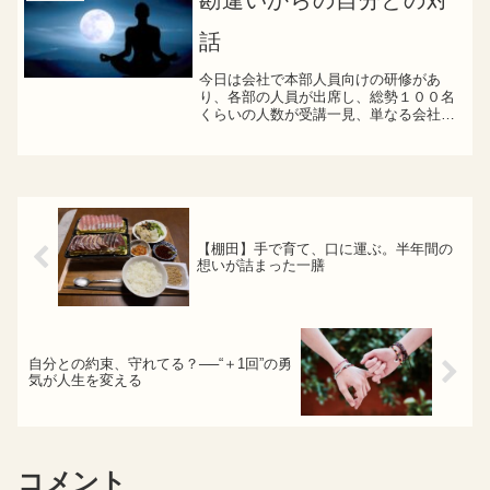
勘違いからの自分との対
話
今日は会社で本部人員向けの研修があ
り、各部の人員が出席し、総勢１００名
くらいの人数が受講一見、単なる会社で
よくある研修の風景なんですが、その中
にいる自分だったり、何となく周りに馴
染めない自分がいることに違和感を感じ
ましたなんとなくの帰属意識...
【棚田】手で育て、口に運ぶ。半年間の
想いが詰まった一膳
自分との約束、守れてる？──“＋1回”の勇
気が人生を変える
コメント