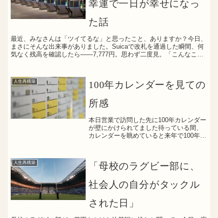
幸運で一日が幸せになっ
た話
最近、みなさんは「ツイてるな」と思ったこと、ありますか？今日、
まさにそんな出来事がありました。Suicaで改札を通過した瞬間、何
気なく残高を確認したら——7,777円。思わず二度見。「こんなこ
と、ある？」というくらいの数字に、一気に気分が上...
人生再構築
100年カレンダーを見ての
所感
本日営業で訪問した先に100年カレンダー
が壁にかけられてました待っている間、
カレンダーを眺めていると来年で100年カ
レンダーの4分の１が終わることに改めて
可視化されました四半世紀前の自分は何
をしていただろうと、ふと思いを馳せま
人生再構築
「母校のラグビー部に、
した恋愛もそっ...
社会人の自分がタックル
された日」