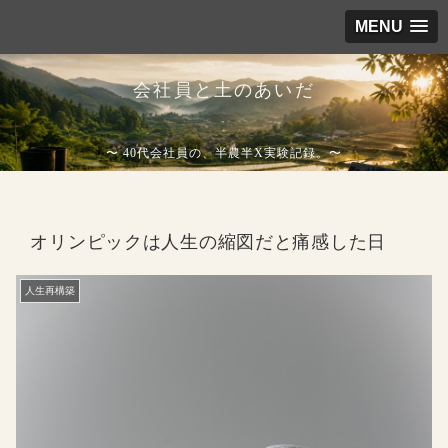
MENU
会社員と土のあいだ
〜 40代会社員の、半農半X実験記録。〜
オリンピックは人生の縮図だと痛感した日
人生再構築