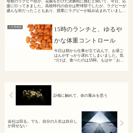
母校のラグビー部が、花園をかけた決勝戦に挑むと聞いて、今日、応
援に行ってきました。高校時代の自分は野球部でしたが、ラグビーが
盛んな街だったこともあり、授業にラグビーが組み込まれていまし
た。当時、ラグビー部のタックルを受けて一瞬息が止まったあ...
人生再構築
15時のランチと、ゆるや
かな体重コントロール
今日は朝から仕事が立て込んで、お昼ご
はんがすっかり遅れてしまいました。気
づけば、食べたのは15時。もはや「おや
つタイム」ですね。そんな今日の“遅ラン
チ”はというと…アーモンドナッツ（手持
ち）カカオチョコレート 2粒コンビニで
調達したコーヒー...
訃報に触れて、命の重みを思う
会社は回る。でも、自分の人生は自分し
か回せない