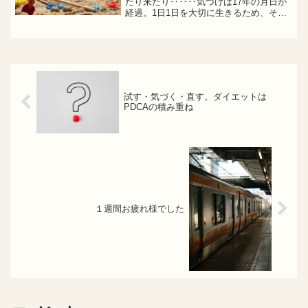
たり来たり‥‥‥気づけば17年の月日が
経過。1日1日を大切に生きるため、そし
て向き合うため、ブログを利用して月次
目標を立てるようになりました 今月の
目標大人の遊び場計画スタート→年齢を
重ねて、友達と意識的...
試す・気づく・直す。ダイエットは
PDCAの積み重ね
１週間お疲れ様でした