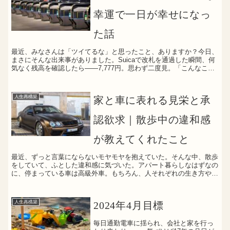
幸運で一日が幸せになっ
た話
最近、みなさんは「ツイてるな」と思ったこと、ありますか？今日、
まさにそんな出来事がありました。Suicaで改札を通過した瞬間、何
気なく残高を確認したら——7,777円。思わず二度見。「こんなこ
と、ある？」というくらいの数字に、一気に気分が上...
人生再構築
家と車に表れる見栄と承
認欲求｜散歩中の違和感
が教えてくれたこと
最近、ずっと言葉にならないモヤモヤを抱えていた。そんな中、散歩
をしていて、ふとした違和感に気づいた。アパート暮らしなはずなの
に、停まっている車は高級外車。もちろん、人それぞれの生き方や価
値観がある。とやかく言うつもりはまったくない。それでも...
人生再構築
2024年4月目標
毎日通勤電車に揺られ、会社と家を行っ