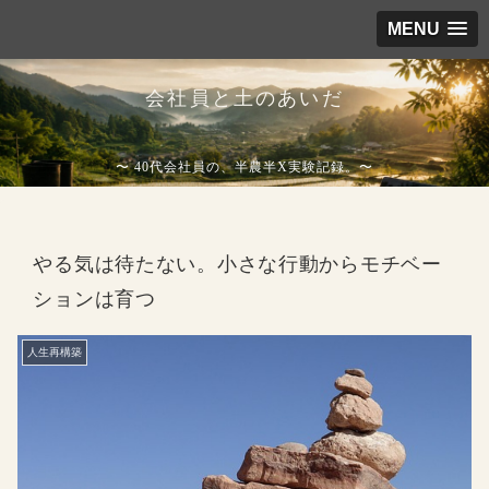
MENU
会社員と土のあいだ
〜 40代会社員の、半農半X実験記録。〜
やる気は待たない。小さな行動からモチベー
ションは育つ
人生再構築