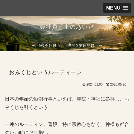
MENU
会社員と土のあいだ
〜 40代会社員の、半農半X実験記録。〜
おみくじというルーティーン
2024.01.03
2026.05.20
日本の年始の恒例行事といえば、寺院・神社に参拝し、お
みくじを引くという
一連のルーティン。普段、特に宗教心もなく、神様も都合
のいい時にだけ願い