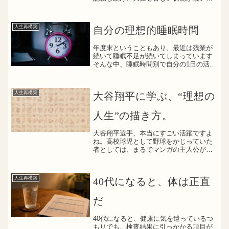
おりましたしかしながら、今日そのマン
ネリした状況に変化の兆しが産まれたか
もしれませんというのも、最近、
人生再構築
自分の理想的睡眠時間
YouTube見たり本を読...
年度末ということもあり、最近は残業が
続いて睡眠不足が続いてしまっています
そんな中、睡眠時間別で自分の1日の活動
モードがなんとなく分かってきました睡
眠時間別モードパターン５時間睡眠→寝
不足モード→朝から頭がボーッとする５
人生再構築
大谷翔平に学ぶ、“理想の
時間睡眠だと、どうして...
人生”の描き方。
大谷翔平選手、本当にすごい活躍ですよ
ね。高校球児として野球をかじっていた
者としては、まるでマンガの主人公が現
実の世界に現れたような、いや、それ以
上の存在です。もはや“世界のスーパース
ター”。その活躍もさることながら、年下
人生再構築
40代になると、体は正直
ながらも人として尊敬...
だ
40代になると、健康に気を遣っているつ
もりでも、検査結果に引っかかる項目が