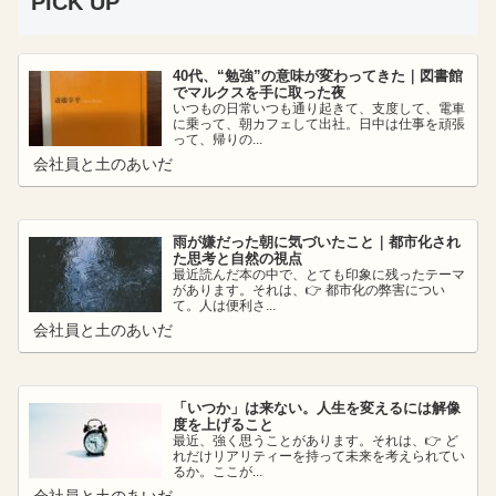
PICK UP
40代、“勉強”の意味が変わってきた｜図書館
でマルクスを手に取った夜
いつもの日常いつも通り起きて、支度して、電車
に乗って、朝カフェして出社。日中は仕事を頑張
って、帰りの...
会社員と土のあいだ
雨が嫌だった朝に気づいたこと｜都市化され
た思考と自然の視点
最近読んだ本の中で、とても印象に残ったテーマ
があります。それは、👉 都市化の弊害につい
て。人は便利さ...
会社員と土のあいだ
「いつか」は来ない。人生を変えるには解像
度を上げること
最近、強く思うことがあります。それは、👉 ど
れだけリアリティーを持って未来を考えられてい
るか。ここが...
会社員と土のあいだ