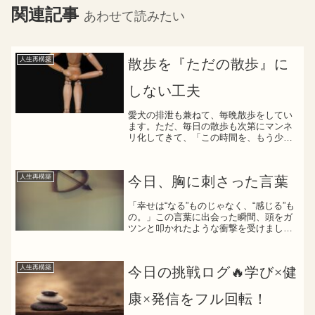
関連記事
あわせて読みたい
人生再構築
散歩を『ただの散歩』に
しない工夫
愛犬の排泄も兼ねて、毎晩散歩をしてい
ます。ただ、毎日の散歩も次第にマンネ
リ化してきて、「この時間を、もう少し
意味のあるものにできないかな」と思う
ようになりました。そこで、何か普通の
ウォーキングにアレンジを加えられない
人生再構築
今日、胸に刺さった言葉
かとチャッピーに聞いてみ...
「幸せは“なる”ものじゃなく、“感じる”も
の。」この言葉に出会った瞬間、頭をガ
ツンと叩かれたような衝撃を受けまし
た。というのも、これまでずっと、「幸
せはいつか手に入れるもの」「頑張った
先にある“ごほうび”のようなもの」そんな
人生再構築
今日の挑戦ログ🔥学び×健
ふうに思い込んで...
康×発信をフル回転！