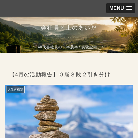
MENU
会社員と土のあいだ
〜 40代会社員の、半農半X実験記録。〜
【4月の活動報告】０勝３敗２引き分け
人生再構築