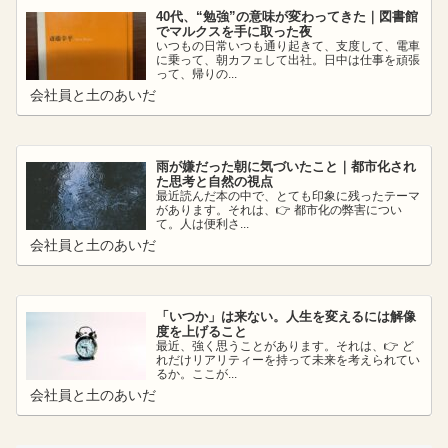
40代、“勉強”の意味が変わってきた｜図書館
でマルクスを手に取った夜
いつもの日常いつも通り起きて、支度して、電車
に乗って、朝カフェして出社。日中は仕事を頑張
って、帰りの...
会社員と土のあいだ
雨が嫌だった朝に気づいたこと｜都市化され
た思考と自然の視点
最近読んだ本の中で、とても印象に残ったテーマ
があります。それは、👉 都市化の弊害につい
て。人は便利さ...
会社員と土のあいだ
「いつか」は来ない。人生を変えるには解像
度を上げること
最近、強く思うことがあります。それは、👉 ど
れだけリアリティーを持って未来を考えられてい
るか。ここが...
会社員と土のあいだ