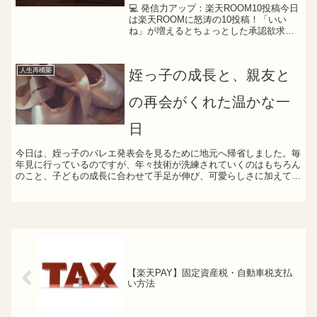
💻 発信力アップ：楽天ROOM10投稿今日
は楽天ROOMに怒涛の10投稿！「いい
ね」が増えるとちょっとした承認欲求が
満たされてクセになる…😂でも実はこ
れ、未来の副収入につながる大事な種ま
き。📸 インスタ研究＆ジャンル設計イン
人生再構築
姪っ子の成長と、親友と
スタの勉強もしっ...
の再会がくれた温かな一
日
今日は、姪っ子のバレエ発表会を見るために地元へ帰省しました。毎
年見に行っているのですが、年々技術が洗練されていくのはもちろん
のこと、子どもの成長に合わせて手足が伸び、可愛らしさに加えて優
雅さや気品が感じられるようになってきました。寒さが一層...
【楽天PAY】固定資産税・自動車税支払
い方法