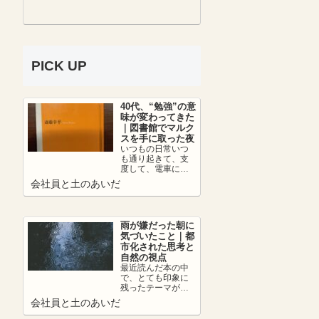
PICK UP
40代、“勉強”の意
味が変わってきた
｜図書館でマルク
スを手に取った夜
いつもの日常いつ
も通り起きて、支
度して、電車に乗
って、朝カフェし
会社員と土のあいだ
て出社。日中は仕
事を頑張って、帰
りの...
雨が嫌だった朝に
気づいたこと｜都
市化された思考と
自然の視点
最近読んだ本の中
で、とても印象に
残ったテーマがあ
ります。それは、
会社員と土のあいだ
👉 都市化の弊害に
ついて。人は便利