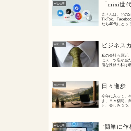
「mixi
AIと仕事
皆さんは、どのSN
TikTok、Fa
たち40代にとって
ビジネス
AIと仕事
私の会社も最近
にスーツ姿が当
鬼な性格の私は
いてい...
日々進歩
AIと仕事
今年に入って、
ま、日々格闘。
と、楽しみつつ
これ幸い...
“簡単に作
AIと仕事