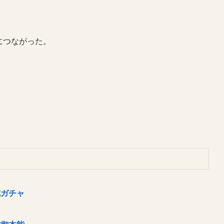
につながった。
。
成ガチャ