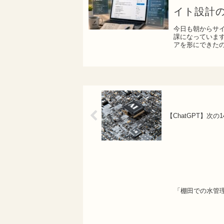
イト設計
今日も朝からサ
課になっていま
アを形にできたの
始。しか...
【ChatGPT】次
「棚田での水管