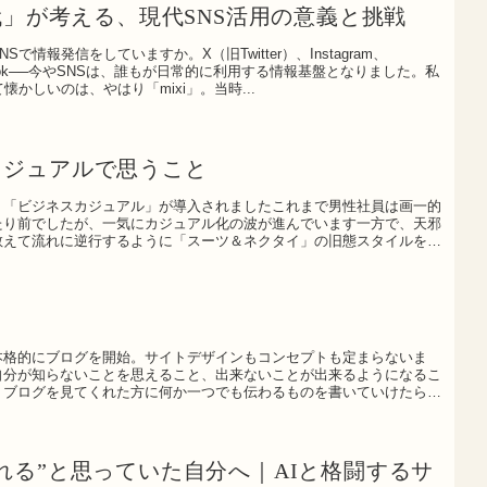
世代」が考える、現代SNS活用の意義と挑戦
Sで情報発信をしていますか。X（旧Twitter）、Instagram、
cebook──今やSNSは、誰もが日常的に利用する情報基盤となりました。私
懐かしいのは、やはり「mixi」。当時...
カジュアルで思うこと
、「ビジネスカジュアル」が導入されましたこれまで男性社員は画一的
たり前でしたが、一気にカジュアル化の波が進んでいます一方で、天邪
敢えて流れに逆行するように「スーツ＆ネクタイ」の旧態スタイルを貫
本格的にブログを開始。サイトデザインもコンセプトも定まらないま
自分が知らないことを思えること、出来ないことが出来るようになるこ
、ブログを見てくれた方に何か一つでも伝わるものを書いていけたら、
れる”と思っていた自分へ｜AIと格闘するサ