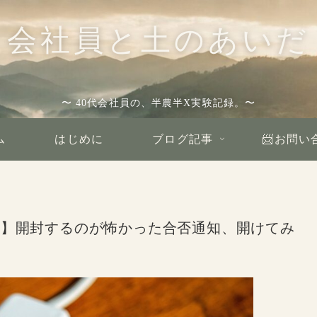
会社員と土のあいだ
〜 40代会社員の、半農半X実験記録。〜
ム
はじめに
ブログ記事
📨お問い
試験】開封するのが怖かった合否通知、開けてみ