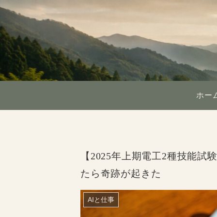
ホー
【2025年上期電工2種技能
たら奇跡が起きた
AIと仕事