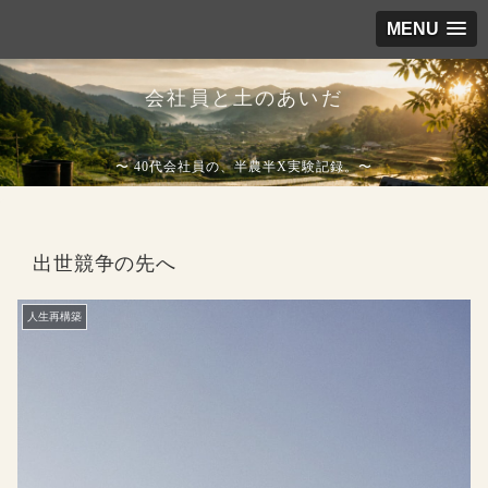
MENU
会社員と土のあいだ
〜 40代会社員の、半農半X実験記録。〜
出世競争の先へ
人生再構築