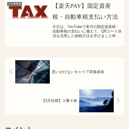
してます。組み合わせ散歩散歩 ×
人生再構築
【楽天PAY】固定資産
Youtube散歩 × 腹筋...
税・自動車税支払い方法
今日は、YouTubeで来月の固定資産税・
自動車税の支払いに備えて、QRコード決
済を活用した納税方法を学びました昨年
までは、クレジット支払いでは手数料も
取られてしまうので、キャッシュレスの
このご時世わざわざ、それなりの現金を
ATMて下ろして...
思いがけないキャリア昇格発表
【3月目標】２勝４敗