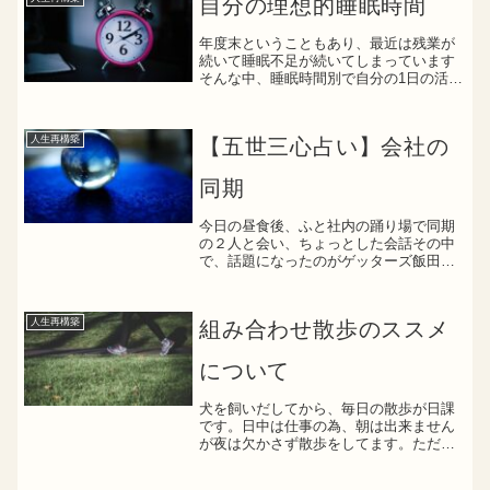
自分の理想的睡眠時間
年度末ということもあり、最近は残業が
続いて睡眠不足が続いてしまっています
そんな中、睡眠時間別で自分の1日の活動
モードがなんとなく分かってきました睡
眠時間別モードパターン５時間睡眠→寝
不足モード→朝から頭がボーッとする５
人生再構築
【五世三心占い】会社の
時間睡眠だと、どうして...
同期
今日の昼食後、ふと社内の踊り場で同期
の２人と会い、ちょっとした会話その中
で、話題になったのがゲッターズ飯田さ
んの占いでしたまさか、こんな身近でゲ
ッターズ飯田さんの占いに興味があっ
て、本まで読んでいる人がいるとは思わ
人生再構築
組み合わせ散歩のススメ
ず、今年に入って一番テンシ...
について
犬を飼いだしてから、毎日の散歩が日課
です。日中は仕事の為、朝は出来ません
が夜は欠かさず散歩をしてます。ただ、
普通に散歩するだけでは面白くないの
で、昨年の暮れ頃から組み合わせ散歩を