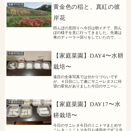
半農半X生活
黄金色の稲と、真紅の彼
岸花
田んぼの見回りへ今日は朝イチで、田ん
ぼの様子を見に行ってきました。先週は
車のディーラー回りをしていたので、田
んぼに行けたのは２週間ぶり。毎週のよ
うに通っていたこともあり、たった１週
間でも様子を見に行けないと、どこかそ
半農半X生活
【家庭菜園】DAY4〜水耕
わそわしてしまいます。稲...
栽培〜
遠目の全体写真では分かりづらいです
が、４日目にして遂にサニーレタスに待
望の変化がありました今日のサニーレタ
スご覧の通り、芽を出してきています半
信半疑でスタートした手前、なんか変化
が起き始めるとシンプルに嬉しいもんで
半農半X生活
【家庭菜園】DAY17〜水
すね今日のミニトマト一方、...
耕栽培〜
今日のサニレタ今日のミニトマまとめサ
ニレタ・ミニトマ今日も成長中です”人生