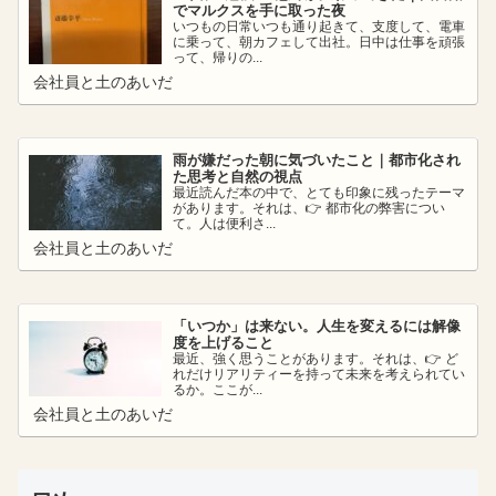
でマルクスを手に取った夜
いつもの日常いつも通り起きて、支度して、電車
に乗って、朝カフェして出社。日中は仕事を頑張
って、帰りの...
会社員と土のあいだ
雨が嫌だった朝に気づいたこと｜都市化され
た思考と自然の視点
最近読んだ本の中で、とても印象に残ったテーマ
があります。それは、👉 都市化の弊害につい
て。人は便利さ...
会社員と土のあいだ
「いつか」は来ない。人生を変えるには解像
度を上げること
最近、強く思うことがあります。それは、👉 ど
れだけリアリティーを持って未来を考えられてい
るか。ここが...
会社員と土のあいだ