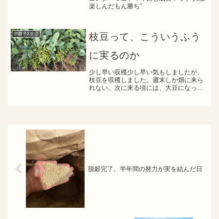
楽しんだもん勝ち”
半農半X生活
枝豆って、こういうふう
に実るのか
少し早い収穫少し早い気もしましたが、
枝豆を収穫しました。週末しか畑に来ら
れない。次に来る頃には、大豆になって
しまいそうな気がした。さやもだいぶ膨
らんできていたので、「今だな」と思っ
て収穫することにした。ほんの少し植え
ただけなのに、思っていた...
脱穀完了。半年間の努力が実を結んだ日