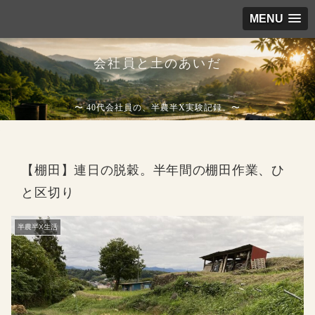
MENU
会社員と土のあいだ
〜 40代会社員の、半農半X実験記録。〜
【棚田】連日の脱穀。半年間の棚田作業、ひ
と区切り
半農半X生活