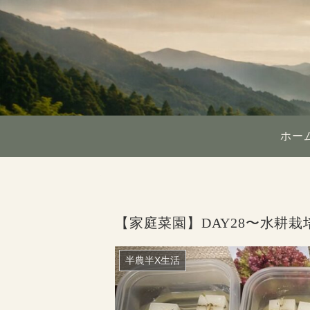
ホー
【家庭菜園】DAY28〜水耕栽
半農半X生活