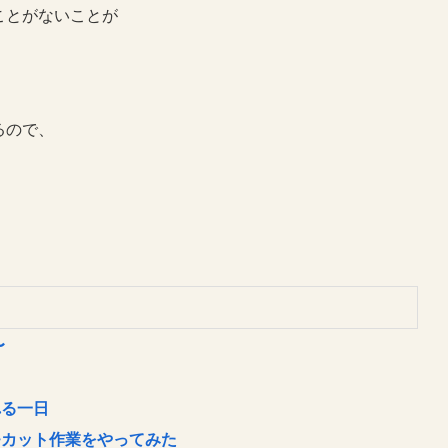
ことがないことが
るので、
〜
れる一日
モカット作業をやってみた