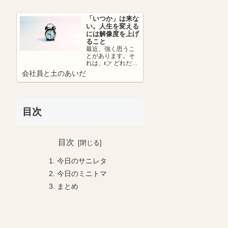
さ...
「いつか」は来な
い。人生を変える
には解像度を上げ
ること
最近、強く思うこ
とがあります。そ
れは、👉 どれだけ
リアリティーを持
会社員と土のあいだ
って未来を考えら
れているか。ここ
が...
目次
目次
今日のサニレタ
今日のミニトマ
まとめ