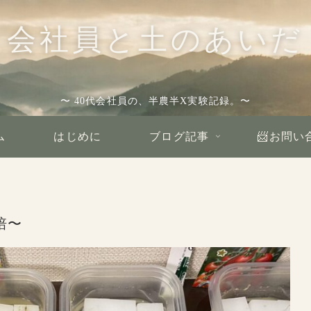
会社員と土のあいだ
〜 40代会社員の、半農半X実験記録。〜
ム
はじめに
ブログ記事
📨お問い
培〜