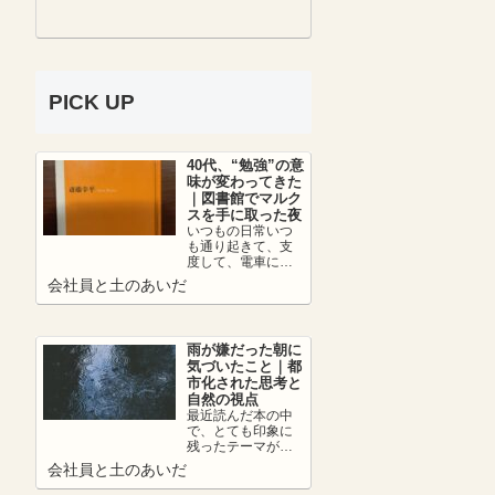
PICK UP
40代、“勉強”の意
味が変わってきた
｜図書館でマルク
スを手に取った夜
いつもの日常いつ
も通り起きて、支
度して、電車に乗
って、朝カフェし
会社員と土のあいだ
て出社。日中は仕
事を頑張って、帰
りの...
雨が嫌だった朝に
気づいたこと｜都
市化された思考と
自然の視点
最近読んだ本の中
で、とても印象に
残ったテーマがあ
ります。それは、
会社員と土のあいだ
👉 都市化の弊害に
ついて。人は便利