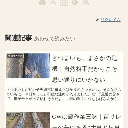
リクレイム
関連記事
あわせて読みたい
半農半X生活
さつまいも、まさかの危
機｜自然相手だからこそ
思い通りにいかない
さつまいもがピンチ先週末に植えたばかりのさつまいも。そんなさつ
まいもに、今日ちょっと不穏な連絡が入りました。👉 「最近の暑さ
で、苗が干上がって枯れそうだよ。」畑の近くに住むおばさんからの
連絡でした。平日は畑に行けない現実すぐにでも畑へ飛んで...
半農半X生活
GWは農作業三昧｜苗リレ
ーの先にある“大豆と枝豆