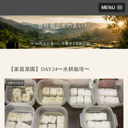
MENU
会社員と土のあいだ
〜 40代会社員の、半農半X実験記録。〜
【家庭菜園】DAY24〜水耕栽培〜
半農半X生活