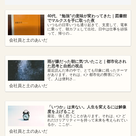
40代、“勉強”の意味が変わってきた｜図書館
でマルクスを手に取った夜
いつもの日常いつも通り起きて、支度して、電車
に乗って、朝カフェして出社。日中は仕事を頑張
って、帰りの...
会社員と土のあいだ
雨が嫌だった朝に気づいたこと｜都市化され
た思考と自然の視点
最近読んだ本の中で、とても印象に残ったテーマ
があります。それは、👉 都市化の弊害につい
て。人は便利さ...
会社員と土のあいだ
「いつか」は来ない。人生を変えるには解像
度を上げること
最近、強く思うことがあります。それは、👉 ど
れだけリアリティーを持って未来を考えられてい
るか。ここが...
会社員と土のあいだ