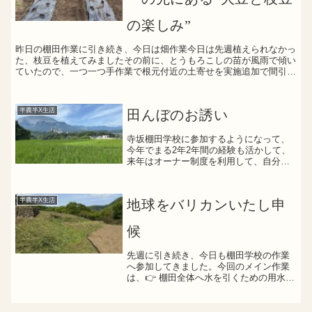
の楽しみ”
昨日の棚田作業に引き続き、今日は畑作業今日は先週植えられなかっ
た、枝豆を植えてみましたその前に、とうもろこしの苗が風雨で傾い
ていたので、一つ一つ手作業で根元付近の土寄せを実施追加で間引き
作業も実施ジャガイモエリアも含め、耕運機ではできない茎...
半農半X生活
田んぼのお誘い
寺坂棚田学校に参加するようになって、
今年でまる2年2年間の経験も活かして、
来年はオーナー制度を利用して、自分の
田んぼを持ってみたいと学校のみなさん
の前で夢を発表しました棚田の空きが出
ればお声がけ頂けるとお言葉はいただき
半農半X生活
地球をバリカンいたし申
ましたが、期待半分、諦...
候
先週に引き続き、今日も棚田学校の作業
へ参加してきました。今回のメイン作業
は、👉 棚田全体へ水を引くための用水路
清掃。田植え前のこの時期には欠かせな
い、とても重要な作業です。山の中へ続
く用水路棚田へ水を届ける用水路は、山