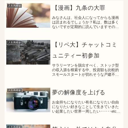
人生再構築
【漫画】九条の大罪
みなさんは、社会人になってからも漫画
は読まれるでしょうか？私は、数は多く
ないですが定期的に読んでいますその中
でも、タイトルの通り「九条の大罪」を
定期的に購読しています
(function(b,c,f,g,a,d,e){b.MoshimoAff...
人生再構築
【リベ大】チャットコミ
ュニティー初参加
サラリーマンを脱出すべく、ストック型
の収入源を模索する中、投資額も比較的
スモールスタートが切れそうな戸建不動
産賃貸に兼ねてから興味を持ちました関
連本を読みつつ、サイトを見たり、ブロ
グを見たり、妻に嫌な顔をされながらも
人生再構築
夢の解像度を上げる
内見を一人行ったりと自分...
お金持ちになりたい有名になりたい自由
になりたい好きなことして生きていきた
い起業したい世界一周したい‥‥‥etc本
当になりたいのか、はたまた目指してい
る自分に酔っているのか夢を夢のまま終
わらせないようにするには、いかに具体
人生再構築