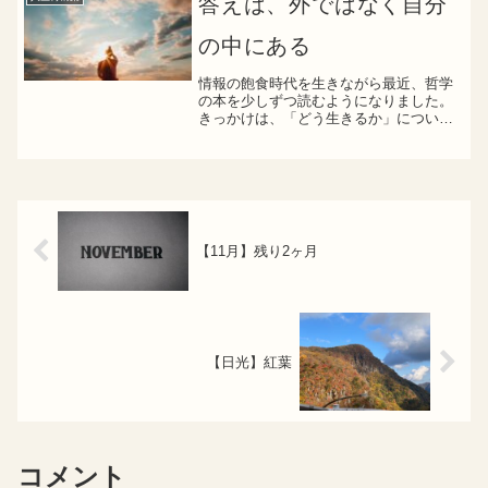
答えは、外ではなく自分
的に想像できるか要は...
の中にある
情報の飽食時代を生きながら最近、哲学
の本を少しずつ読むようになりました。
きっかけは、「どう生きるか」につい
て、少し立ち止まって考えてみたかった
から。それ以来、スマホでの“ながら見”を
やめて、食事を丁寧に味わったり、所作
をゆっくりと行うことを...
【11月】残り2ヶ月
【日光】紅葉
コメント