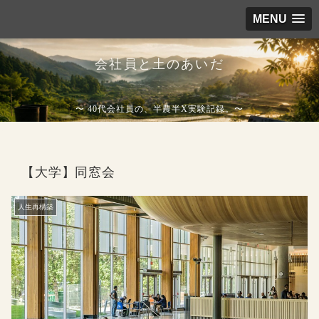
MENU
会社員と土のあいだ
〜 40代会社員の、半農半X実験記録。〜
【大学】同窓会
人生再構築