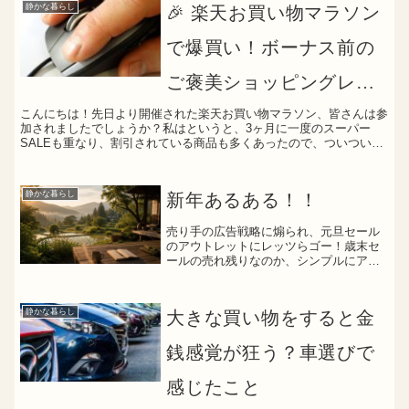
静かな暮らし
🎉 楽天お買い物マラソン
で爆買い！ボーナス前の
ご褒美ショッピングレポ
こんにちは！先日より開催された楽天お買い物マラソン、皆さんは参
🛍️
加されましたでしょうか？私はというと、3ヶ月に一度のスーパー
SALEも重なり、割引されている商品も多くあったので、ついつい財
布の紐が緩んでしまいました。🛒 今回の戦利品リスト今回...
静かな暮らし
新年あるある！！
売り手の広告戦略に煽られ、元旦セール
のアウトレットにレッツらゴー！歳末セ
ールの売れ残りなのか、シンプルにアウ
トレットだからなのか、はたまた行った
タイミングが１時間遅かったからなの
か、買いたいものも見つからず、時間を
静かな暮らし
大きな買い物をすると金
消費。ウィンドウショッピン...
銭感覚が狂う？車選びで
感じたこと