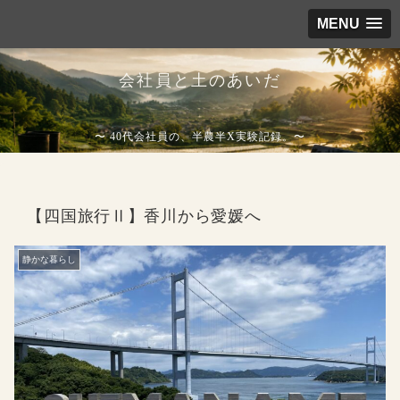
MENU
会社員と土のあいだ
〜 40代会社員の、半農半X実験記録。〜
【四国旅行Ⅱ】香川から愛媛へ
静かな暮らし