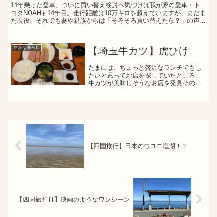
14年乗った愛車、ついに買い替え検討へ気づけば我が家の愛車・ト
ヨタNOAHも14年目。走行距離は10万キロを超えていますが、まだま
だ現役。それでも妻や親族からは「そろそろ買い替えたら？」の声が
日に日に強くなり、ついに今日は妻が予約してくれた...
静かな暮らし
【埼玉牛カツ】虎ひげ
たまには、ちょっと贅沢なランチでもし
たいと思ってお店を探していたところ、
牛カツが美味しそうなお店を発見その名
も「虎ひげ」さんです善は急げじゃない
ですが、早速お店に訪問してみました訪
問したのは昨日の11時半頃であいにくの
お天気でしたが、店内は...
【四国旅行】日本のウユニ塩湖！？
【四国旅行Ⅲ】映画のようなワンシーン