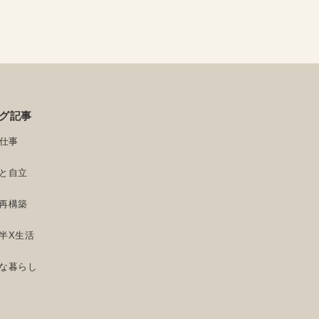
グ記事
と仕事
と自立
再構築
半X生活
な暮らし