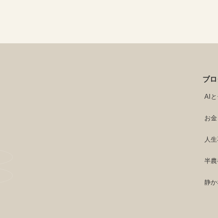
ブロ
AI
お金
人生
半農
静か