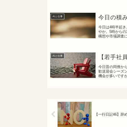
いCh...
今日の積
AIと仕事
今日は4時半起
やか。5時からの
構想や市場調査に
リ...
【若手社
AIと仕事
今日昔の同僚か
歓送迎会シーズ
機会が多いです
ジサン...
【一行日記46】辞