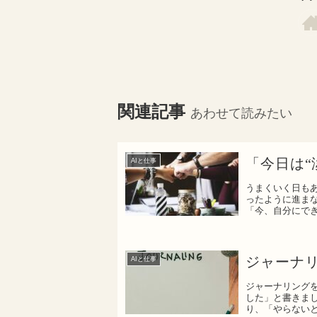
関連記事
あわせて読みたい
「今日は“
AIと仕事
うまくいく日も
ったように進ま
「今、自分にで
て、淡々...
ジャーナ
AIと仕事
ジャーナリング
した」と書きま
り、「やらない