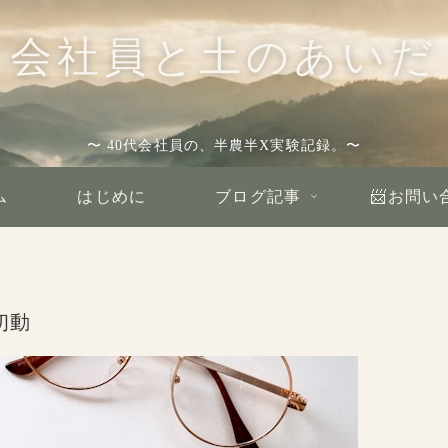
会社員と土のあいだ
〜 40代会社員の、半農半X実験記録。〜
ム
はじめに
ブログ記事
📨お問い
初動