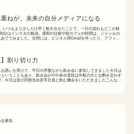
み重ねが、未来の自分メディアになる
き。いつもより少しだけ早く動き出せたことで、一日の流れもどこか軽
30分はインスタの勉強。通勤の往復や朝カフェの時間は、ジャンルの
あててみました。合間には、ビジネス用Gmailを作ったり、アフィ
員】割り切り力
らお誘いを受けて、平日の序盤ながら飲み会に参加してきました今月は
ンということもあり、飲み会がやや多め普段は年配の方とお酌を交わす
が、今日は昔の同僚含め若手社員と飲む機会をいただきましたこんなオ
める勇気