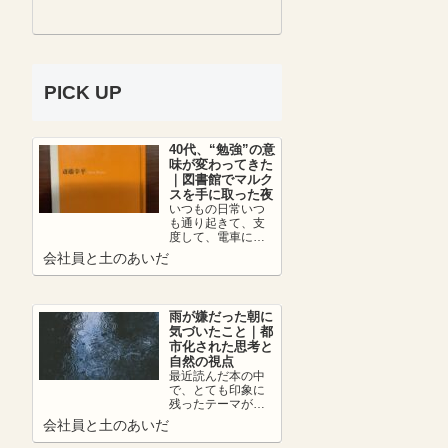
PICK UP
40代、“勉強”の意
味が変わってきた
｜図書館でマルク
スを手に取った夜
いつもの日常いつ
も通り起きて、支
度して、電車に乗
って、朝カフェし
会社員と土のあいだ
て出社。日中は仕
事を頑張って、帰
りの...
雨が嫌だった朝に
気づいたこと｜都
市化された思考と
自然の視点
最近読んだ本の中
で、とても印象に
残ったテーマがあ
ります。それは、
会社員と土のあいだ
👉 都市化の弊害に
ついて。人は便利