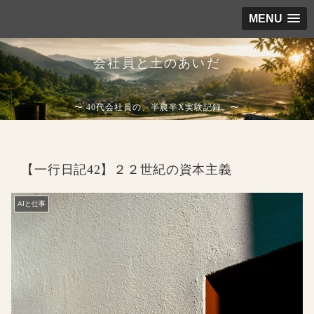
MENU
会社員と土のあいだ
〜 40代会社員の、半農半X実験記録。〜
【一行日記42】２２世紀の資本主義
AIと仕事