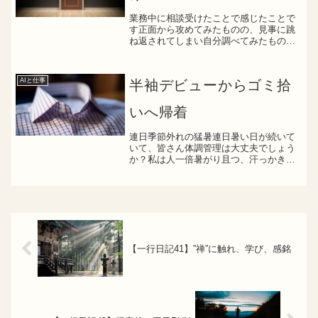
業務中に相談受けたことで感じたことで
す正面から攻めてみたものの、見事に跳
ね返されてしまい自分調べてみたものの
思考が止まってしまい、どうすればいい
かという相談私の回答が、以下になりま
す逆に、跳ね返された相手に「どう対応
AIと仕事
半袖デビューからゴミ拾
すれば良いか、相談しまう...
いへ帰着
連日季節外れの猛暑連日暑い日が続いて
いて、皆さん体調管理は大丈夫でしょう
か？私は人一倍暑がり且つ、汗っかきな
ので、実は今週から背広の下は、既に半
袖で出社しています本音を言えば、背広
もいらないですなので、出社すると会社
のみんなには、当然のよう...
【一行日記41】”禅”に触れ、学び、感銘