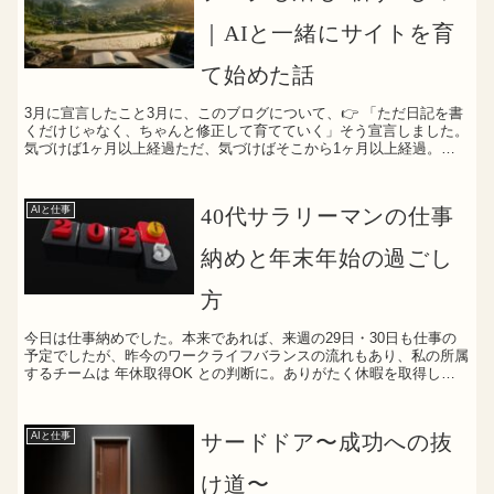
｜AIと一緒にサイトを育
て始めた話
3月に宣言したこと3月に、このブログについて、👉 「ただ日記を書
くだけじゃなく、ちゃんと修正して育てていく」そう宣言しました。
気づけば1ヶ月以上経過ただ、気づけばそこから1ヶ月以上経過。正
直、なかなか手をつけられていませんでした。最近、やっ...
AIと仕事
40代サラリーマンの仕事
納めと年末年始の過ごし
方
今日は仕事納めでした。本来であれば、来週の29日・30日も仕事の
予定でしたが、昨今のワークライフバランスの流れもあり、私の所属
するチームは 年休取得OK との判断に。ありがたく休暇を取得し、
明日から9連休 となりました。一年、ちゃんとやり切...
AIと仕事
サードドア〜成功への抜
け道〜