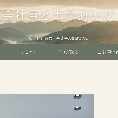
会社員と土のあいだ
〜 40代会社員の、半農半X実験記録。〜
ム
はじめに
ブログ記事
📨お問い