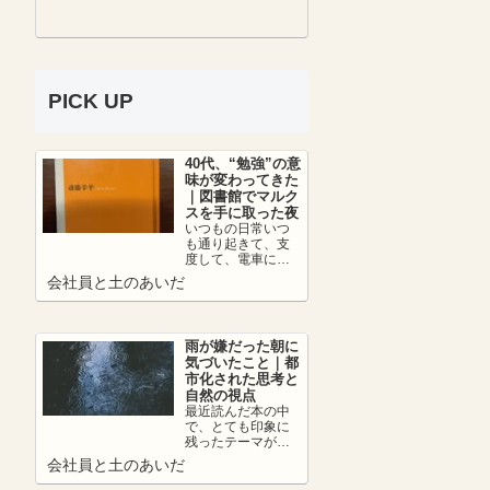
PICK UP
40代、“勉強”の意
味が変わってきた
｜図書館でマルク
スを手に取った夜
いつもの日常いつ
も通り起きて、支
度して、電車に乗
って、朝カフェし
会社員と土のあいだ
て出社。日中は仕
事を頑張って、帰
りの...
雨が嫌だった朝に
気づいたこと｜都
市化された思考と
自然の視点
最近読んだ本の中
で、とても印象に
残ったテーマがあ
ります。それは、
会社員と土のあいだ
👉 都市化の弊害に
ついて。人は便利