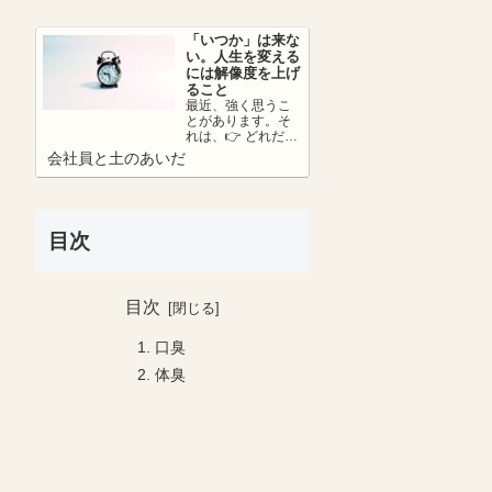
さ...
「いつか」は来な
い。人生を変える
には解像度を上げ
ること
最近、強く思うこ
とがあります。そ
れは、👉 どれだけ
リアリティーを持
会社員と土のあいだ
って未来を考えら
れているか。ここ
が...
目次
目次
口臭
体臭