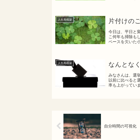
翔平と...
片付けの
人生再構築
今日は、平日と
こ何年も掃除も
ペースを欠いた
し」が...
なんとな
人生再構築
みなさんは、選
以前に比べると
率も上がっていま
日、...
自分時間の可視化