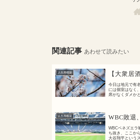
関連記事
あわせて読みたい
【大衆居
人生再構築
今日は地元で有
には個室はなく
席がなくダメか
スを作...
WBC敗
人生再構築
WBCベネズエ
ち抜き、ここか
大谷翔平という