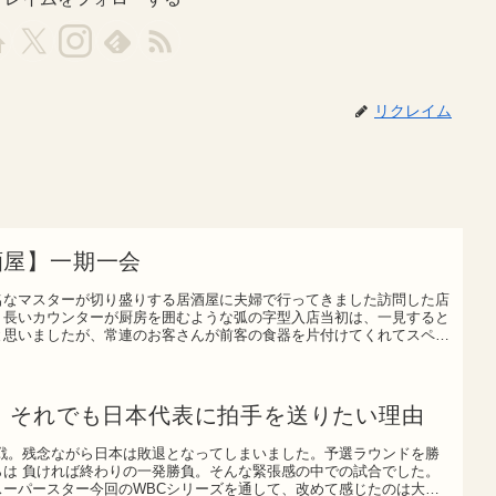
リクレイム
酒屋】一期一会
名なマスターが切り盛りする居酒屋に夫婦で行ってきました訪問した店
、長いカウンターが厨房を囲むような弧の字型入店当初は、一見すると
と思いましたが、常連のお客さんが前客の食器を片付けてくれてスペー
退、それでも日本代表に拍手を送りたい理由
ラ戦。残念ながら日本は敗退となってしまいました。予選ラウンドを勝
らは 負ければ終わりの一発勝負。そんな緊張感の中での試合でした。
スーパースター今回のWBCシリーズを通して、改めて感じたのは大谷