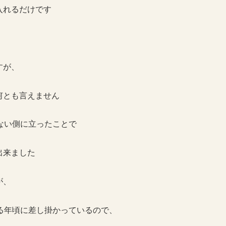
入れるだけです
すが、
何とも言えません
ない側に立ったことで
出来ました
が、
る年頃に差し掛かっているので、