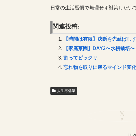
日常の生活習慣で無理せず対策したい
関連投稿:
【時間は有限】決断を先延ばし
【家庭菜園】DAY3〜水耕栽培〜
割ってビックリ
忘れ物を取りに戻るマインド変
人生再構築
X
リ