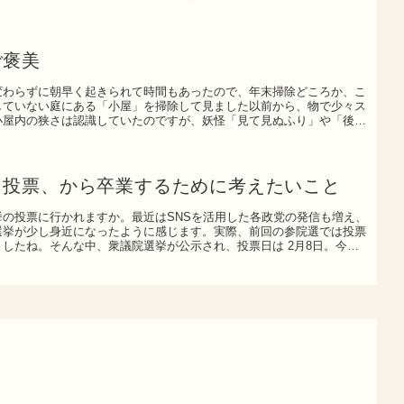
ご褒美
変わらずに朝早く起きられて時間もあったので、年末掃除どころか、こ
していない庭にある「小屋」を掃除して見ました以前から、物で少々ス
小屋内の狭さは認識していたのですが、妖怪「見て見ぬふり」や「後回
く投票、から卒業するために考えたいこと
挙の投票に行かれますか。最近はSNSを活用した各政党の発信も増え、
選挙が少し身近になったように感じます。実際、前回の参院選では投票
したね。そんな中、衆議院選挙が公示され、投票日は 2月8日。今