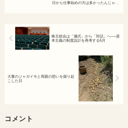
日から仕事始めの方は多かったんじゃな
いでしょうか？通勤電車からのマック朝
活が出社前行動として習慣化していた事
もあり、どんよりした気持ちもなく、意
外にもすんなり仕事に入っ...
株主総会は「儀式」から「対話」へ──資
本主義の制度設計を再考する6月
大量のジャガイモと両親の想いを掘り起
こした日
コメント