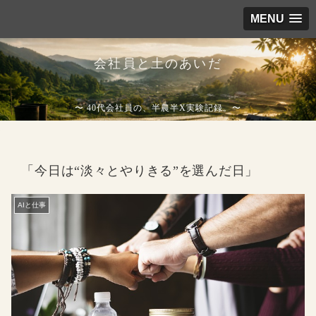
MENU
会社員と土のあいだ
〜 40代会社員の、半農半X実験記録。〜
「今日は“淡々とやりきる”を選んだ日」
AIと仕事