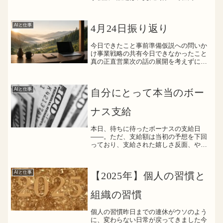
ャンダル趣味武勇伝高校野球うーん、何
となくだけど、なんか違う気がする”人生
楽しんだもん勝ち”
AIと仕事
4月24日振り返り
今日できたこと事前準備仮説への問いか
け事業戦略の共有今日できなかったこと
真の正直営業次の話の展開を考えずに、
相手の話に傾聴すること営業人員の行
動・所作への是正進言まとめついつい話
しがちな自分の営業スタイルを変える意
AIと仕事
自分にとって本当のボー
味でも、相手の話を聞き傾聴...
ナス支給
本日、待ちに待ったボーナスの支給日
――。ただ、支給額は当初の予想を下回
っており、支給された嬉しさ反面、やや
寂しさを感じている自分がいました。一
瞬、「上司に聞いてみようかな…」と思
いかけた。でも、世の中にはそもそもボ
AIと仕事
【2025年】個人の習慣と
ーナスが出ない企業もあると...
組織の習慣
個人の習慣昨日までの連休がウソのよう
に、変わらない日常が戻ってきました今