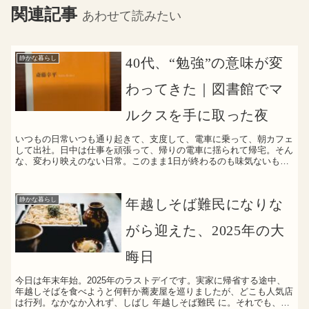
関連記事
あわせて読みたい
静かな暮らし
40代、“勉強”の意味が変
わってきた｜図書館でマ
ルクスを手に取った夜
いつもの日常いつも通り起きて、支度して、電車に乗って、朝カフェ
して出社。日中は仕事を頑張って、帰りの電車に揺られて帰宅。そん
な、変わり映えのない日常。このまま1日が終わるのも味気ないもち
ろん、それ自体は悪いことではありません。でも、ふと帰り...
静かな暮らし
年越しそば難民になりな
がら迎えた、2025年の大
晦日
今日は年末年始。2025年のラストデイです。実家に帰省する途中、
年越しそばを食べようと何軒か蕎麦屋を巡りましたが、どこも人気店
は行列。なかなか入れず、しばし 年越しそば難民 に。それでも、年