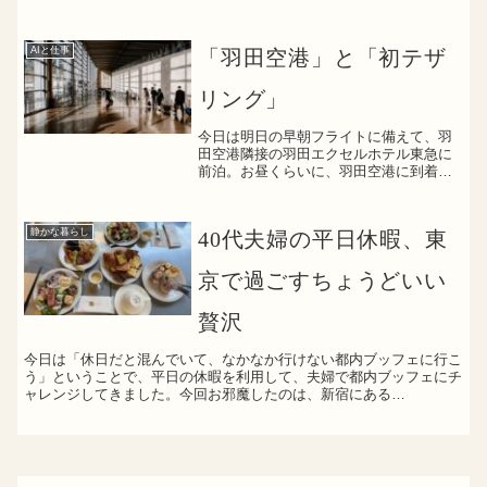
越しそばにありつけた最終的に辿り着いたのは、観光客...
AIと仕事
「羽田空港」と「初テザ
リング」
今日は明日の早朝フライトに備えて、羽
田空港隣接の羽田エクセルホテル東急に
前泊。お昼くらいに、羽田空港に到着
し、ホテルに手荷物を預け、羽田空港を
ブラブラ。普段は、ターミナルはフライ
ト前にバタバタとお土産や食事を済ませ
静かな暮らし
40代夫婦の平日休暇、東
ていましたが、今日は前泊し...
京で過ごすちょうどいい
贅沢
今日は「休日だと混んでいて、なかなか行けない都内ブッフェに行こ
う」ということで、平日の休暇を利用して、夫婦で都内ブッフェにチ
ャレンジしてきました。今回お邪魔したのは、新宿にある
「MORETHAN TAPAS LOUNGE」。11時開店で予約...