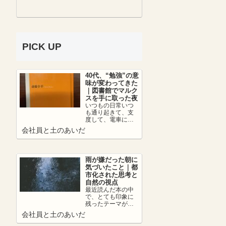
PICK UP
40代、“勉強”の意
味が変わってきた
｜図書館でマルク
スを手に取った夜
いつもの日常いつ
も通り起きて、支
度して、電車に乗
って、朝カフェし
会社員と土のあいだ
て出社。日中は仕
事を頑張って、帰
りの...
雨が嫌だった朝に
気づいたこと｜都
市化された思考と
自然の視点
最近読んだ本の中
で、とても印象に
残ったテーマがあ
ります。それは、
会社員と土のあいだ
👉 都市化の弊害に
ついて。人は便利