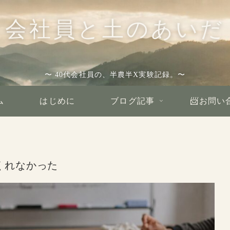
会社員と土のあいだ
〜 40代会社員の、半農半X実験記録。〜
ム
はじめに
ブログ記事
📨お問い
くれなかった