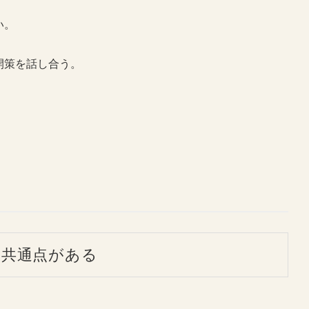
い。
開策を話し合う。
、共通点がある