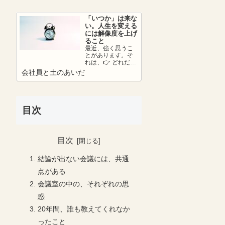
さ...
「いつか」は来な
い。人生を変える
には解像度を上げ
ること
最近、強く思うこ
とがあります。そ
れは、👉 どれだけ
リアリティーを持
会社員と土のあいだ
って未来を考えら
れているか。ここ
が...
目次
目次
結論が出ない会議には、共通
点がある
会議室の中の、それぞれの思
惑
20年間、誰も教えてくれなか
ったこと