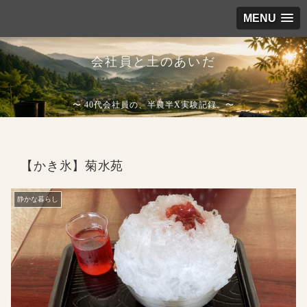
MENU
会社員と土のあいだ
〜 40代会社員の、半農半X実験記録。〜
【かき氷】菊水苑
静かな暮らし