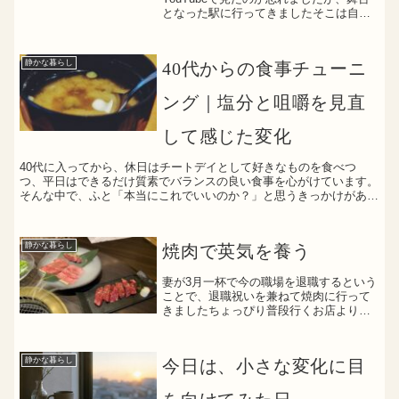
となった駅に行ってきましたそこは自然
のインフィニティプールのような場所で
したとっても素敵な場所でした”人生楽し
んだもん勝ち”
静かな暮らし
40代からの食事チューニ
ング｜塩分と咀嚼を見直
して感じた変化
40代に入ってから、休日はチートデイとして好きなものを食べつ
つ、平日はできるだけ質素でバランスの良い食事を心がけています。
そんな中で、ふと「本当にこれでいいのか？」と思うきっかけがあり
ました。きっかけは一冊の本Amazonオーディブルで聴い...
静かな暮らし
焼肉で英気を養う
妻が3月一杯で今の職場を退職するという
ことで、退職祝いを兼ねて焼肉に行って
きましたちょっぴり普段行くお店よりグ
レードが高いお店だけに、お店の雰囲気
は勿論のこと、提供されるお肉の演出も
凝っていますお皿のドライアイスで煙が
静かな暮らし
今日は、小さな変化に目
肉の轟々しさを演出し、...