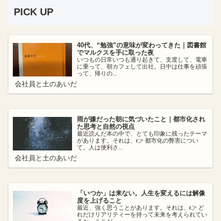
PICK UP
40代、“勉強”の意味が変わってきた｜図書館
でマルクスを手に取った夜
いつもの日常いつも通り起きて、支度して、電車
に乗って、朝カフェして出社。日中は仕事を頑張
って、帰りの...
会社員と土のあいだ
雨が嫌だった朝に気づいたこと｜都市化され
た思考と自然の視点
最近読んだ本の中で、とても印象に残ったテーマ
があります。それは、👉 都市化の弊害につい
て。人は便利さ...
会社員と土のあいだ
「いつか」は来ない。人生を変えるには解像
度を上げること
最近、強く思うことがあります。それは、👉 ど
れだけリアリティーを持って未来を考えられてい