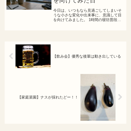
を向けてみた日
今日は、いつもなら見過ごしてしまいそ
うな小さな変化や出来事に、意識して目
を向けてみました。 1時間の寝坊普段な
ら5時に起きて朝のルーティンを済ませ、
6時の電車に乗るところですが、今日はそ
の電車に乗る時間に目が覚めました。目
覚ましでは一度起き...
【飲み会】優秀な後輩は動き出している
【家庭菜園】ナスが採れたどー！！